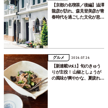
【京都の名喫茶／後編】澁澤
龍彦が訪れ、森見登美彦が青
春時代を過ごした文化が息づ
く居場所。
グルメ
2026.07.26
【新連載Vol.1】旬のきゅう
りが主役！ 山椒としょうが
の風味が爽やかな、夏疲れを
癒す10分おかず