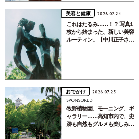
美容と健康
2026.07.24
これはたるみ……！？ 写真1
枚から始まった、新しい美容
ルーティン。【中川正子さん
フォトエッセイVol.2】
おでかけ
2026.07.25
SPONSORED
牧野植物園、モーニング、ギ
ャラリー……高知市内で、史
跡も自然もグルメも楽しみ尽
くす！【地元の本屋さんとつ