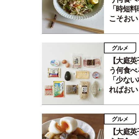
「時短料
こそおい
グルメ
【大庭英
う何食べ
「少ない
ればおい
グルメ
【大庭英