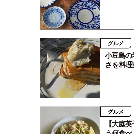
グルメ
小豆島の
さを料理
グルメ
【大庭英
う何食べ