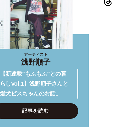
アーティスト
浅野順子
【新連載”もふもふ”との暮
らしVol.1】浅野順子さんと
愛犬ビスちゃんのお話。
記事を読む