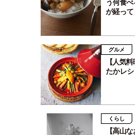
う何食べ
が経って
グルメ
【人気料
たかレシ
くらし
【高山な