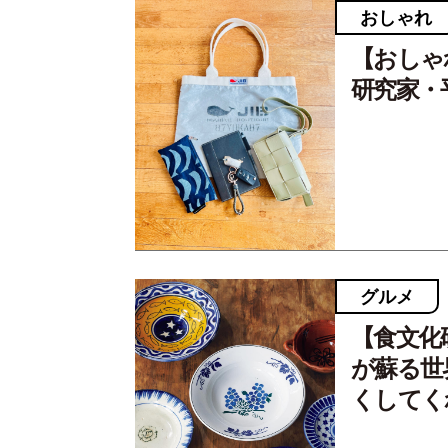
おしゃれ
【おしゃ
研究家・
グルメ
【食文化
が蘇る世
くしてく