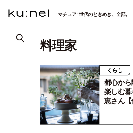
"マチュア"世代のときめき、全部。
料理家
くらし
都心から
楽しむ暮ら
恵さん【住