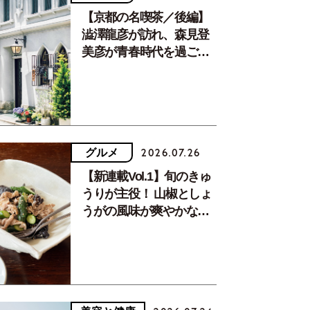
【京都の名喫茶／後編】
澁澤龍彦が訪れ、森見登
美彦が青春時代を過ごし
た文化が息づく居場所。
グルメ
2026.07.26
【新連載Vol.1】旬のきゅ
うりが主役！ 山椒としょ
うがの風味が爽やかな、
夏疲れを癒す10分おかず