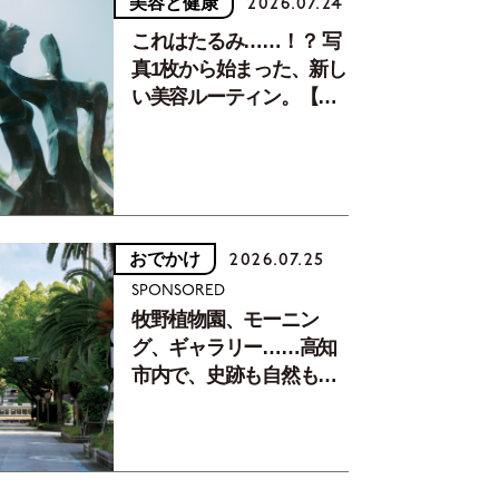
美容と健康
2026.07.24
これはたるみ……！？ 写
真1枚から始まった、新し
い美容ルーティン。【中
川正子さんフォトエッセ
イVol.2】
おでかけ
2026.07.25
SPONSORED
牧野植物園、モーニン
グ、ギャラリー……高知
市内で、史跡も自然もグ
ルメも楽しみ尽くす！
【地元の本屋さんとつく
った町歩きガイド／高知
編Part1】