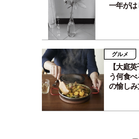
一年がは
グルメ
【大庭英
う何食べ
の愉しみ