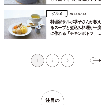
方法【料理家サルボ恭子さ
ん】
グルメ
2023.07.18
料理家サルボ恭子さんが教え
るスープと煮込み料理が一度
に作れる「チキンポトフ」の
作り方
1
2
3
注目の