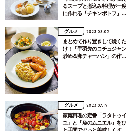
るスープと煮込み料理が一度
に作れる「チキンポトフ」の
作り方【アンコール記事】
グルメ
2023.08.02
まとめて作り置きして焼くだ
け！「手羽先のコチュジャン
炒め＆卵チャーハン」の作り
方【美容家・川邊サチコさ
ん】
グルメ
2023.07.19
家庭料理の定番「ラタトゥイ
ユ」と「魚のムニエル」をひ
と手間でぐっと美味しくする