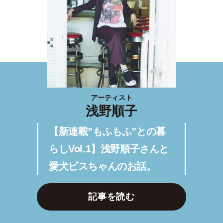
アーティスト
浅野順子
【新連載”もふもふ”との暮
らしVol.1】浅野順子さんと
愛犬ビスちゃんのお話。
記事を読む