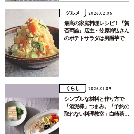
グルメ
2026.02.06
最高の家庭料理レシピ！『賛
否両論』店主・笠原将弘さん
のポテトサラダは男爵芋で
くらし
2026.01.09
シンプルな材料と作り方で
「酒泥棒」つまみ。「予約の
取れない料理教室」白崎茶会
の発酵レシピ「豆腐のみそ漬
け」