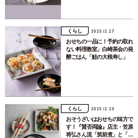
くらし
2025.12.27
おせちの一品に！予約の取れ
ない料理教室」白崎茶会の発
酵ごはん「鮭の大根寿し」
くらし
2025.12.20
おそうざいはおせちの味方で
す！『賛否両論』店主・笠原
将弘さん流「筑前煮」と「酢