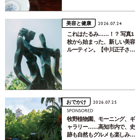
美容と健康
2026.07.24
これはたるみ……！？ 写真1
枚から始まった、新しい美容
ルーティン。【中川正子さん
フォトエッセイVol.2】
おでかけ
2026.07.25
SPONSORED
牧野植物園、モーニング、ギ
ャラリー……高知市内で、史
跡も自然もグルメも楽しみ尽