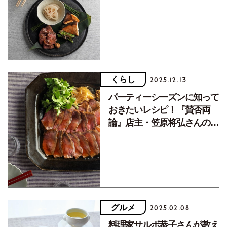
ばす」は一生使える定番レシ
ピ
くらし
2025.12.13
パーティーシーズンに知って
おきたいレシピ！『賛否両
論』店主・笠原将弘さんの絶
対失敗しない和風ローストビ
ーフ
グルメ
2025.02.08
料理家サルボ恭子さんが教え