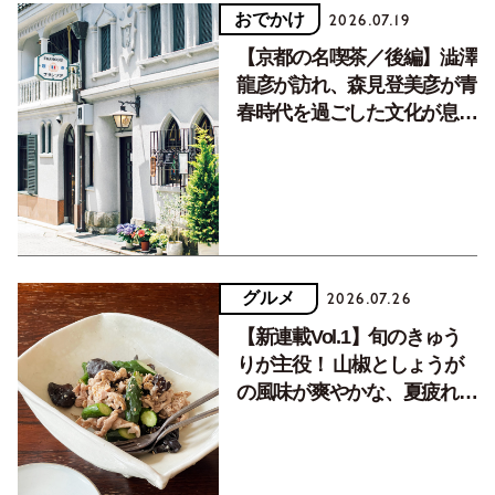
おでかけ
2026.07.19
【京都の名喫茶／後編】澁澤
龍彦が訪れ、森見登美彦が青
春時代を過ごした文化が息づ
く居場所。
グルメ
2026.07.26
【新連載Vol.1】旬のきゅう
りが主役！ 山椒としょうが
の風味が爽やかな、夏疲れを
癒す10分おかず