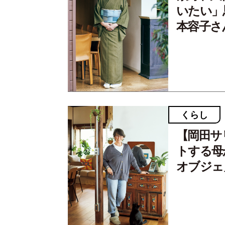
いたい」
本容子さ
くらし
【岡田サ
トする母
オブジェ