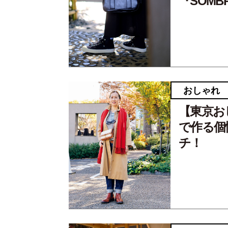
『SOM
おしゃれ
【東京お
で作る個
チ！