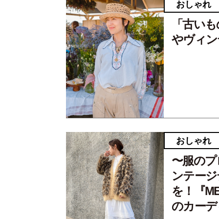
おしゃれ
「古いも
やヴィン
おしゃれ
〜服のプロ
ンテージ
を！『M
のカーデ