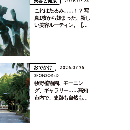
美容と健康
2026.07.24
これはたるみ……！？ 写
真1枚から始まった、新し
い美容ルーティン。【中
川正子さんフォトエッセ
イVol.2】
おでかけ
2026.07.25
SPONSORED
牧野植物園、モーニン
グ、ギャラリー……高知
市内で、史跡も自然もグ
ルメも楽しみ尽くす！
【地元の本屋さんとつく
った町歩きガイド／高知
編Part1】