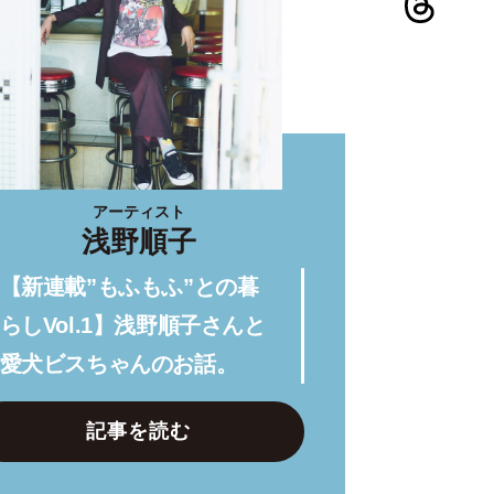
アーティスト
浅野順子
【新連載”もふもふ”との暮
らしVol.1】浅野順子さんと
愛犬ビスちゃんのお話。
記事を読む