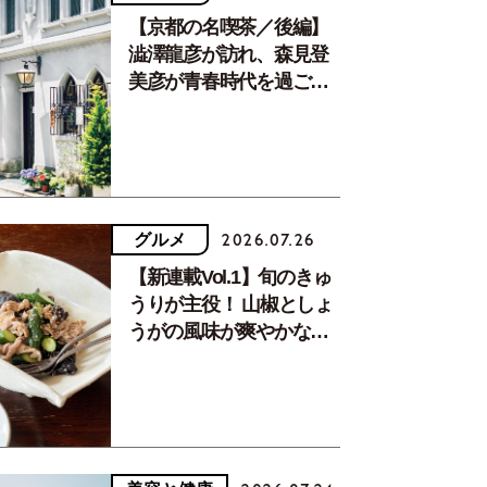
【京都の名喫茶／後編】
澁澤龍彦が訪れ、森見登
美彦が青春時代を過ごし
た文化が息づく居場所。
グルメ
2026.07.26
【新連載Vol.1】旬のきゅ
うりが主役！ 山椒としょ
うがの風味が爽やかな、
夏疲れを癒す10分おかず