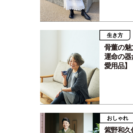
生き方
骨董の魅
運命の器
愛用品】
おしゃれ
紫野和久