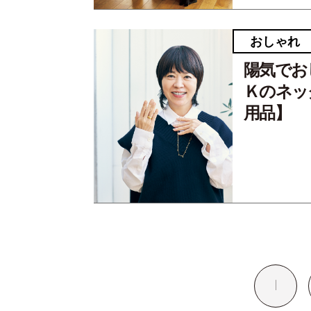
おしゃれ
陽気でお
Ｋのネッ
用品】
1