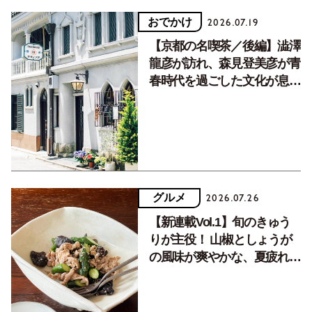
おでかけ
2026.07.19
【京都の名喫茶／後編】澁澤
龍彦が訪れ、森見登美彦が青
春時代を過ごした文化が息づ
く居場所。
グルメ
2026.07.26
【新連載Vol.1】旬のきゅう
りが主役！ 山椒としょうが
の風味が爽やかな、夏疲れを
癒す10分おかず