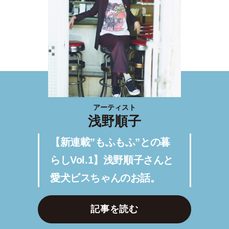
アーティスト
浅野順子
【新連載”もふもふ”との暮
らしVol.1】浅野順子さんと
愛犬ビスちゃんのお話。
記事を読む