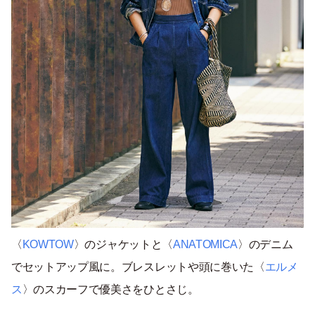
〈
KOWTOW
〉のジャケットと〈
ANATOMICA
〉のデニム
でセットアップ風に。ブレスレットや頭に巻いた〈
エルメ
ス
〉のスカーフで優美さをひとさじ。