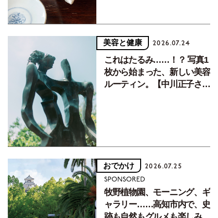
美容と健康
2026.07.24
これはたるみ……！？ 写真1
枚から始まった、新しい美容
ルーティン。【中川正子さん
フォトエッセイVol.2】
おでかけ
2026.07.25
SPONSORED
牧野植物園、モーニング、ギ
ャラリー……高知市内で、史
跡も自然もグルメも楽しみ尽