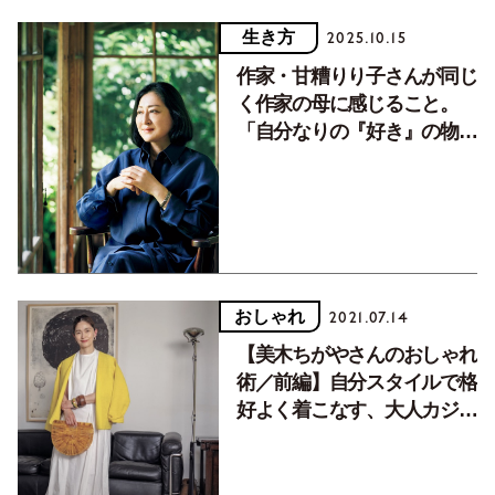
生き方
2025.10.15
作家・甘糟りり子さんが同じ
く作家の母に感じること。
「自分なりの『好き』の物差
しを持ち、ブレない」
おしゃれ
2021.07.14
【美木ちがやさんのおしゃれ
術／前編】自分スタイルで格
好よく着こなす、大人カジュ
アルの私服コーディネート。