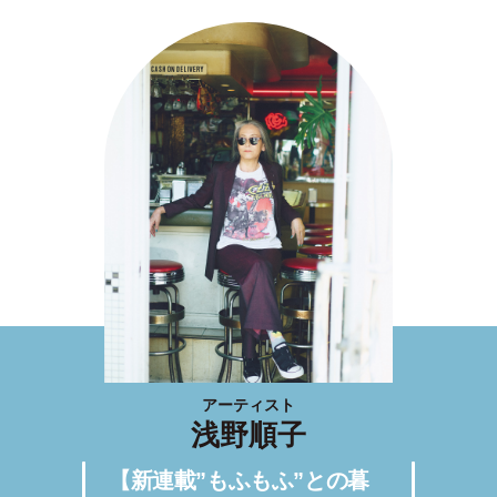
アーティスト
浅野順子
【新連載”もふもふ”との暮