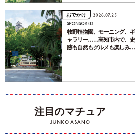
おでかけ
2026.07.25
SPONSORED
牧野植物園、モーニング、ギ
ャラリー……高知市内で、史
跡も自然もグルメも楽しみ尽
くす！【地元の本屋さんとつ
くった町歩きガイド／高知編
Part1】
注目のマチュア
JUNKO ASANO