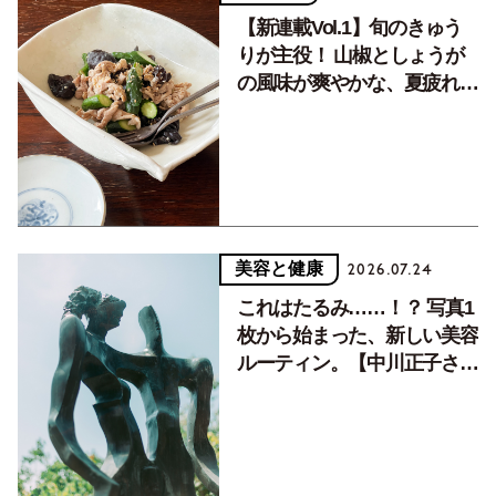
【新連載Vol.1】旬のきゅう
りが主役！ 山椒としょうが
の風味が爽やかな、夏疲れを
癒す10分おかず
美容と健康
2026.07.24
これはたるみ……！？ 写真1
枚から始まった、新しい美容
ルーティン。【中川正子さん
フォトエッセイVol.2】