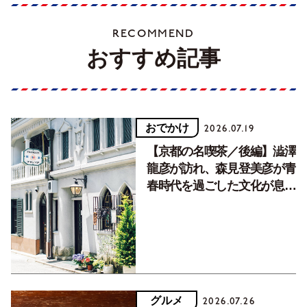
RECOMMEND
おすすめ記事
おでかけ
2026.07.19
【京都の名喫茶／後編】澁澤
龍彦が訪れ、森見登美彦が青
春時代を過ごした文化が息づ
く居場所。
グルメ
2026.07.26