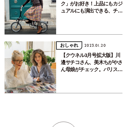
ク」がお好き！上品にもカジ
ュアルにも演出できる、チェ
ック柄が主役のコーディネー
ト４選。
おしゃれ
2023.01.20
【クウネル3月号拡大版】川
邉サチコさん、美木ちがやさ
ん母娘がチェック。パリスト
リートスナップ＆パリコレ会
場スナップ