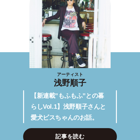
アーティスト
浅野順子
【新連載”もふもふ”との暮
らしVol.1】浅野順子さんと
愛犬ビスちゃんのお話。
記事を読む