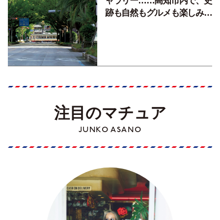
ャラリー……高知市内で、史
跡も自然もグルメも楽しみ尽
くす！【地元の本屋さんとつ
くった町歩きガイド／高知編
Part1】
注目のマチュア
JUNKO ASANO