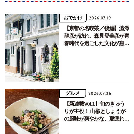
おでかけ
2026.07.19
【京都の名喫茶／後編】澁澤
龍彦が訪れ、森見登美彦が青
春時代を過ごした文化が息づ
く居場所。
グルメ
2026.07.26
【新連載Vol.1】旬のきゅう
りが主役！ 山椒としょうが
の風味が爽やかな、夏疲れを
癒す10分おかず