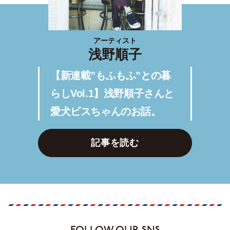
アーティスト
浅野順子
【新連載”もふもふ”との暮
らしVol.1】浅野順子さんと
愛犬ビスちゃんのお話。
記事を読む
FOLLOW OUR SNS