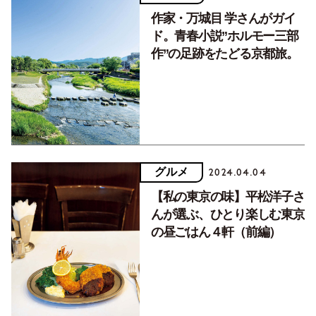
作家・万城目 学さんがガイ
ド。青春小説”ホルモー三部
作”の足跡をたどる京都旅。
グルメ
2024.04.04
【私の東京の味】平松洋子さ
んが選ぶ、ひとり楽しむ東京
の昼ごはん４軒（前編）