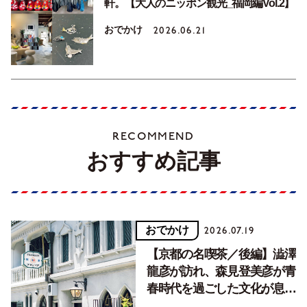
軒。【大人のニッポン観光_福岡編Vol.2】
おでかけ
2026.06.21
RECOMMEND
おすすめ記事
おでかけ
2026.07.19
【京都の名喫茶／後編】澁澤
龍彦が訪れ、森見登美彦が青
春時代を過ごした文化が息づ
く居場所。