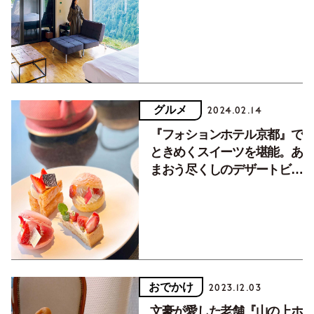
ル。そこから人生が動き出し
ました
グルメ
2024.02.14
『フォションホテル京都』で
ときめくスイーツを堪能。あ
まおう尽くしのデザートビュ
ッフェが開催中
おでかけ
2023.12.03
文豪が愛した老舗『山の上ホ