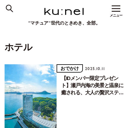
メニュー
"マチュア"世代のときめき、全部。
ホテル
おでかけ
2025.10.11
【IDメンバー限定プレゼン
ト】瀬戸内海の美景と温泉に
癒される、大人の贅沢ステイ
『グランドプリンスホテル広
島』ペア宿泊券