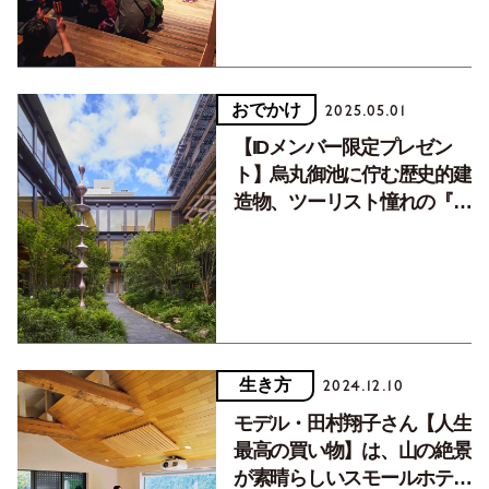
おでかけ
2025.05.01
【IDメンバー限定プレゼン
ト】烏丸御池に佇む歴史的建
造物、ツーリスト憧れの『エ
ースホテル京都』ペア宿泊券
生き方
2024.12.10
モデル・田村翔子さん【人生
最高の買い物】は、山の絶景
が素晴らしいスモールホテ