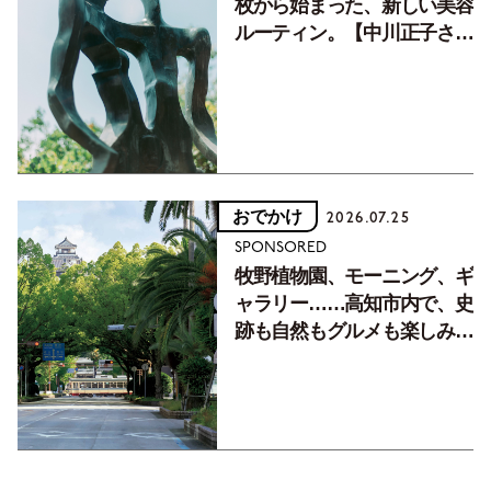
枚から始まった、新しい美容
ルーティン。【中川正子さん
フォトエッセイVol.2】
おでかけ
2026.07.25
SPONSORED
牧野植物園、モーニング、ギ
ャラリー……高知市内で、史
跡も自然もグルメも楽しみ尽
くす！【地元の本屋さんとつ
くった町歩きガイド／高知編
Part1】