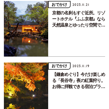
おでかけ
2023.11.21
京都の名刹もすぐ近所。リゾ
ートホテル『ふふ京都』なら
天然温泉とゆったり空間で家
族旅行も快適
おでかけ
2023.11.19
【鎌倉めぐり】今だけ楽しめ
る「長谷寺」夜の紅葉狩り。
お得に拝観できる宿泊プラ
ン、知ってる？