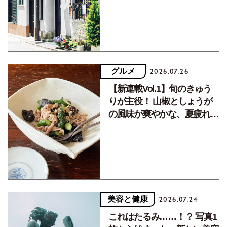
グルメ
2026.07.26
【新連載Vol.1】旬のきゅう
りが主役！ 山椒としょうが
の風味が爽やかな、夏疲れを
癒す10分おかず
美容と健康
2026.07.24
これはたるみ……！？ 写真1