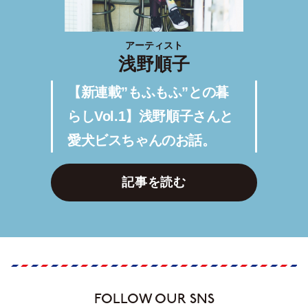
アーティスト
浅野順子
【新連載”もふもふ”との暮
らしVol.1】浅野順子さんと
愛犬ビスちゃんのお話。
記事を読む
FOLLOW OUR SNS