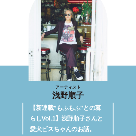
アーティスト
浅野順子
【新連載”もふもふ”との暮
らしVol.1】浅野順子さんと
愛犬ビスちゃんのお話。