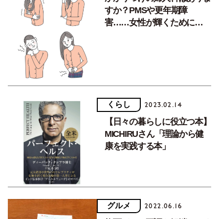
すか？PMSや更年期障
害……女性が輝くために
は“ヘルスケア”が肝心
くらし
2023.02.14
【日々の暮らしに役立つ本】
MICHIRUさん「理論から健
康を実践する本」
グルメ
2022.06.16