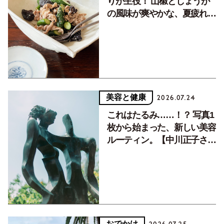
りが主役！ 山椒としょうが
の風味が爽やかな、夏疲れを
癒す10分おかず
美容と健康
2026.07.24
これはたるみ……！？ 写真1
枚から始まった、新しい美容
ルーティン。【中川正子さん
フォトエッセイVol.2】
おでかけ