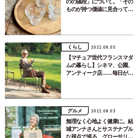
のの値段」について。「その
ものが持つ価値に見合ってい
るかどうかを考えます」
くらし
2022.08.05
【マチュア世代フランスマダ
ムの暮らし】シネマ、公園、
アンティーク店……毎日が新
鮮なパリの街歩き
グルメ
2022.08.03
無理なく心地よく健康に。結
城アンナさんとサステナブル
な視点で巡る、グローサリー