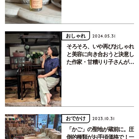
おしゃれ
2024.05.31
そろそろ、いや再びおしゃれ
と美容に向き合おうと決意し
た作家・甘糟りり子さんがと
きめいた買い物
おでかけ
2023.10.31
「かご」の聖地が蔵前に。圧
倒的種類がお手頃価格で！一