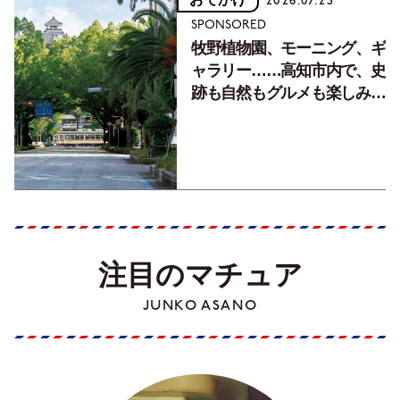
2026.07.25
SPONSORED
牧野植物園、モーニング、ギ
ャラリー……高知市内で、史
跡も自然もグルメも楽しみ尽
くす！【地元の本屋さんとつ
くった町歩きガイド／高知編
Part1】
注目のマチュア
JUNKO ASANO