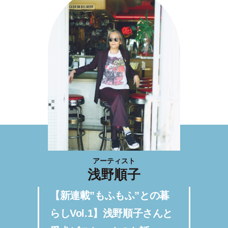
アーティスト
浅野順子
【新連載”もふもふ”との暮
らしVol.1】浅野順子さんと