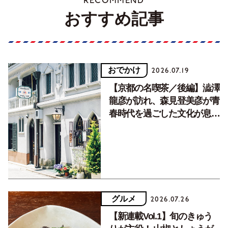
RECOMMEND
おすすめ記事
おでかけ
2026.07.19
【京都の名喫茶／後編】澁澤
龍彦が訪れ、森見登美彦が青
春時代を過ごした文化が息づ
く居場所。
グルメ
2026.07.26
【新連載Vol.1】旬のきゅう