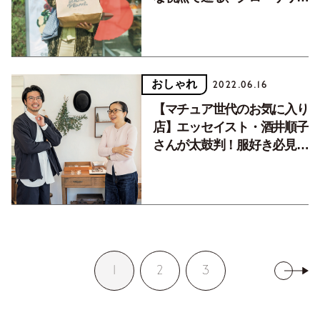
ストア〈FOOD＆
COMPANY〉
おしゃれ
2022.06.16
【マチュア世代のお気に入り
店】エッセイスト・酒井順子
さんが太鼓判！服好き必見の
ショップ4選。～東京＆福島
～
1
2
3