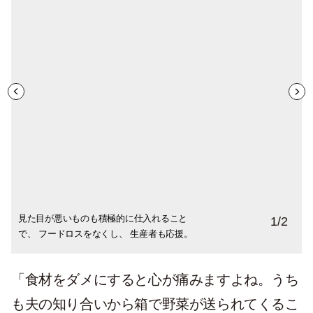
見た目が悪いものも積極的に仕入れること
新鮮な野菜に気分が上がり、アスパラガス
1
/
2
で、 フードロスをなくし、 生産者も応援。
やケールの菜の花などをお買い上げ！
「食材をダメにすると心が痛みますよね。うち
も夫の知り合いから箱で野菜が送られてくるこ