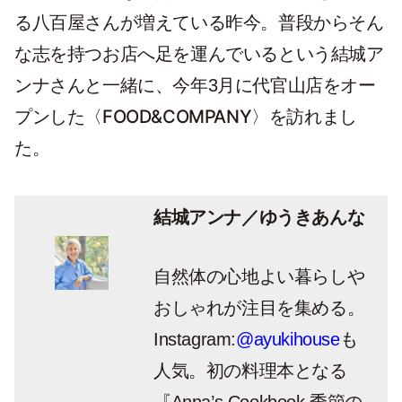
る八百屋さんが増えている昨今。普段からそん
な
志を持つお店へ
足を運んでいるという
結城ア
ンナさんと一緒に、今年3月に代官山店をオー
FOOD&CO
MPANY〉を訪れまし
プンした〈
た。
結城アンナ／ゆうきあんな
自然体の心地よい暮らしや
おしゃれが注目を集める。
Instagram:
@ayukihouse
も
人気。初の料理本となる