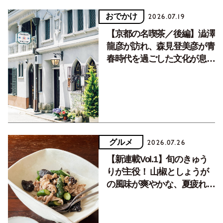
おでかけ
2026.07.19
【京都の名喫茶／後編】澁澤
龍彦が訪れ、森見登美彦が青
春時代を過ごした文化が息づ
く居場所。
グルメ
2026.07.26
【新連載Vol.1】旬のきゅう
りが主役！ 山椒としょうが
の風味が爽やかな、夏疲れを
癒す10分おかず