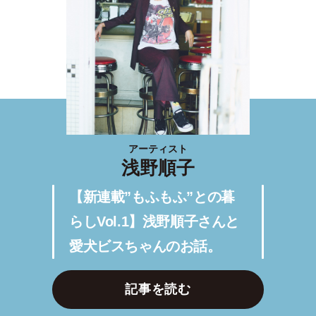
アーティスト
浅野順子
【新連載”もふもふ”との暮
らしVol.1】浅野順子さんと
愛犬ビスちゃんのお話。
記事を読む