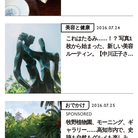
美容と健康
2026.07.24
これはたるみ……！？ 写真1
枚から始まった、新しい美容
ルーティン。【中川正子さん
フォトエッセイVol.2】
おでかけ
2026.07.25
SPONSORED
牧野植物園、モーニング、ギ
ャラリー……高知市内で、史
跡も自然もグルメも楽しみ尽