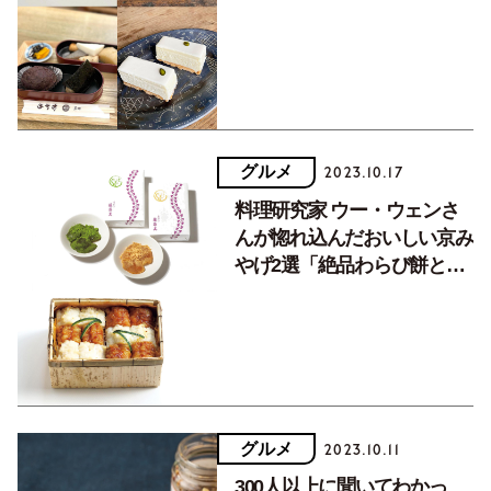
まれた「ヒット投稿」7選
グルメ
2023.10.17
料理研究家 ウー・ウェンさ
んが惚れ込んだおいしい京み
やげ2選「絶品わらび餅と季
節のお弁当」
グルメ
2023.10.11
300人以上に聞いてわかっ