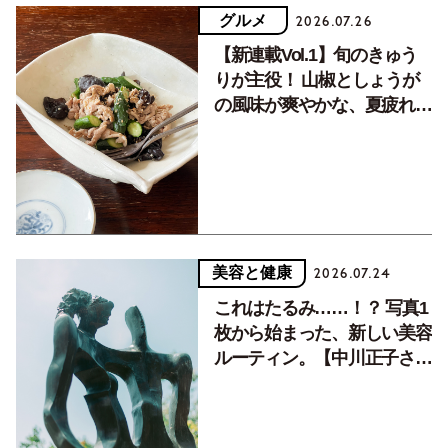
グルメ
2026.07.26
【新連載Vol.1】旬のきゅう
りが主役！ 山椒としょうが
の風味が爽やかな、夏疲れを
癒す10分おかず
美容と健康
2026.07.24
これはたるみ……！？ 写真1
枚から始まった、新しい美容
ルーティン。【中川正子さん
フォトエッセイVol.2】