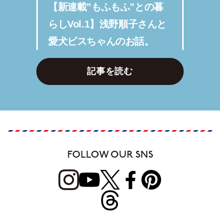
【新連載”もふもふ”との暮
らしVol.1】浅野順子さんと
愛犬ビスちゃんのお話。
記事を読む
FOLLOW OUR SNS