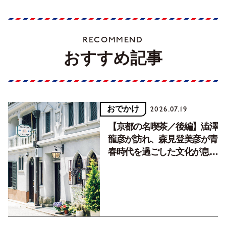
RECOMMEND
おすすめ記事
おでかけ
2026.07.19
【京都の名喫茶／後編】澁澤
龍彦が訪れ、森見登美彦が青
春時代を過ごした文化が息づ
く居場所。