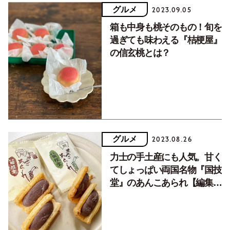
グルメ
2023.09.05
箱も中身も桃そのもの！旬を
過ぎても味わえる『桔梗屋』
の信玄桃とは？
グルメ
2023.08.26
力士の手土産にも人気。甘く
てしょっぱい両国名物『国技
堂』のあんこあられ【編集部
のおもたせ】