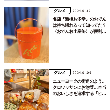
グルメ
2024.01.12
名店『新橋お多幸』のおでん
は持ち帰れるって知ってた？
〈おでんお土産缶〉が便利で
喜ばれる理由
グルメ
2024.01.09
ニューヨークの街角のよう。
クロワッサンにお惣菜…本当
のおいしさを追求する『ヒル
サイドパントリー代官山』の
魅力