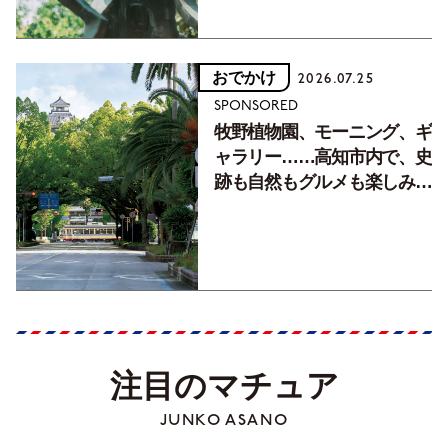
おでかけ
2026.07.25
SPONSORED
牧野植物園、モーニング、ギ
ャラリー……高知市内で、史
跡も自然もグルメも楽しみ尽
くす！【地元の本屋さんとつ
くった町歩きガイド／高知編
Part1】
注目のマチュア
JUNKO ASANO