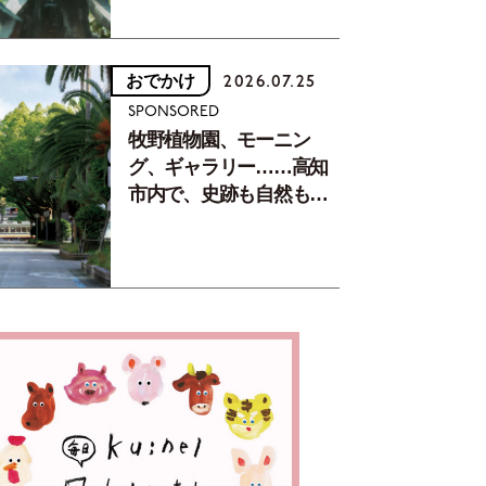
おでかけ
2026.07.25
SPONSORED
牧野植物園、モーニン
グ、ギャラリー……高知
市内で、史跡も自然もグ
ルメも楽しみ尽くす！
【地元の本屋さんとつく
った町歩きガイド／高知
編Part1】