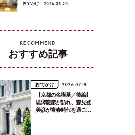
おでかけ
2026.06.20
RECOMMEND
おすすめ記事
おでかけ
2026.07.19
【京都の名喫茶／後編】
澁澤龍彦が訪れ、森見登
美彦が青春時代を過ごし
た文化が息づく居場所。