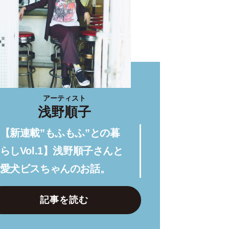
アーティスト
浅野順子
【新連載”もふもふ”との暮
らしVol.1】浅野順子さんと
愛犬ビスちゃんのお話。
記事を読む