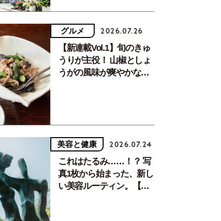
グルメ
2026.07.26
【新連載Vol.1】旬のきゅ
うりが主役！ 山椒としょ
うがの風味が爽やかな、
夏疲れを癒す10分おかず
美容と健康
2026.07.24
これはたるみ……！？ 写
真1枚から始まった、新し
い美容ルーティン。【中
川正子さんフォトエッセ
イVol.2】