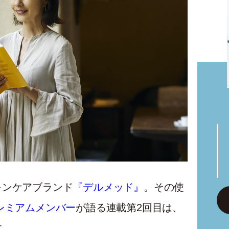
キンケアブランド
『デルメッド』
。その使
レミアムメンバー
が語る連載第2回目は、
す。