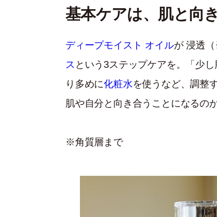
基本ケアは、肌と向
ディープモイスト オイル
が 浸透
ス
という3ステップケアを。「少し
り多めに
化粧水
を使うなど、調整
肌や自分と向き合うことになるの
※角質層まで