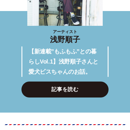
アーティスト
浅野順子
【新連載”もふもふ”との暮
らしVol.1】浅野順子さんと
愛犬ビスちゃんのお話。
記事を読む