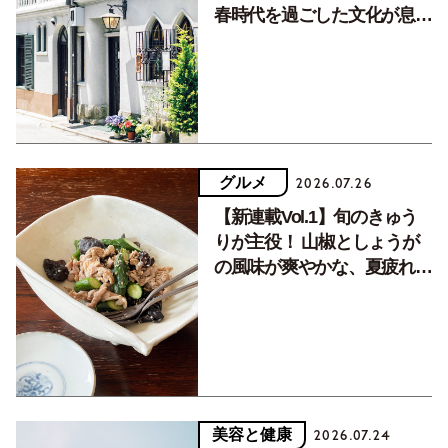
春時代を過ごした文化が息づ
く居場所。
グルメ
2026.07.26
【新連載Vol.1】旬のきゅう
りが主役！ 山椒としょうが
の風味が爽やかな、夏疲れを
癒す10分おかず
美容と健康
2026.07.24