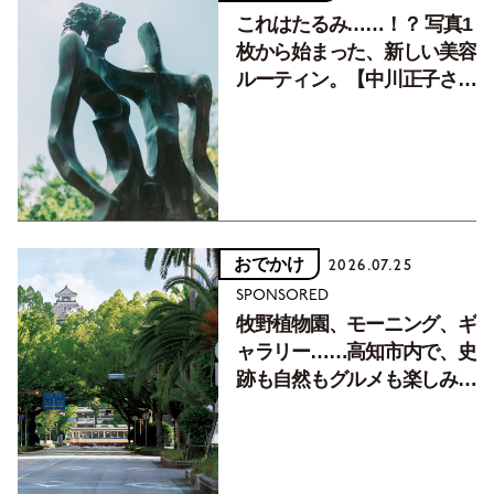
これはたるみ……！？ 写真1
枚から始まった、新しい美容
ルーティン。【中川正子さん
フォトエッセイVol.2】
おでかけ
2026.07.25
SPONSORED
牧野植物園、モーニング、ギ
ャラリー……高知市内で、史
跡も自然もグルメも楽しみ尽
くす！【地元の本屋さんとつ
くった町歩きガイド／高知編
Part1】