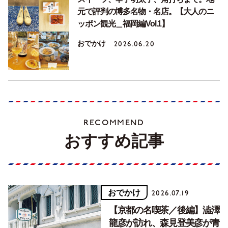
元で評判の博多名物・名店。【大人のニ
ッポン観光＿福岡編Vol.1】
おでかけ
2026.06.20
RECOMMEND
おすすめ記事
おでかけ
2026.07.19
【京都の名喫茶／後編】澁澤
龍彦が訪れ、森見登美彦が青