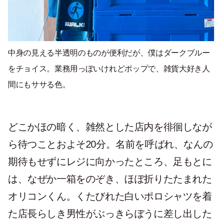
中身の見える半透明のものが便利だが、僕はダークブルー
をチョイス。業務用っぽいけれどポップで、雑貨大好き人
間にもササる色。
どこかほの暗く、雑然とした店内を徘徊しなが
ら待つことおよそ20分。名前を呼ばれ、なんの
期待もせずにレジに向かったところ、足もとに
は、なぜか一箱をのぞき、ほぼ折りたたまれた
オリコンくん。くたびれた白いポロシャツを着
た店長らしき男性がぶっきらぼうに差し出した