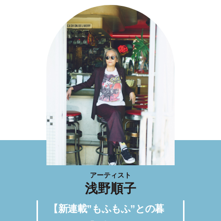
アーティスト
浅野順子
【新連載”もふもふ”との暮