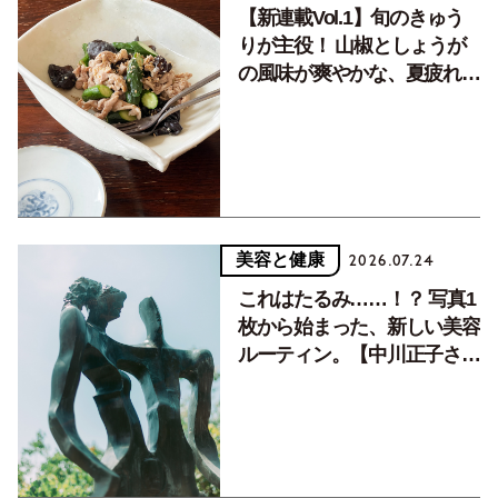
【新連載Vol.1】旬のきゅう
りが主役！ 山椒としょうが
の風味が爽やかな、夏疲れを
癒す10分おかず
美容と健康
2026.07.24
これはたるみ……！？ 写真1
枚から始まった、新しい美容
ルーティン。【中川正子さん
フォトエッセイVol.2】