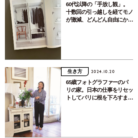
60代以降の「手放し観」。
十数回の引っ越しを経てモノ
が激減、どんどん自由にかろ
やかに！【メロウライフ】
生き方
2024.10.20
65歳フォトグラファーのパ
リの家。日本の仕事をリセッ
トしてパリに根を下ろすまで
【パリに暮らす日本人マダム
vol.3】