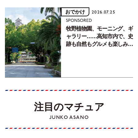
おでかけ
2026.07.25
SPONSORED
牧野植物園、モーニング、ギ
ャラリー……高知市内で、史
跡も自然もグルメも楽しみ尽
くす！【地元の本屋さんとつ
くった町歩きガイド／高知編
Part1】
注目のマチュア
JUNKO ASANO