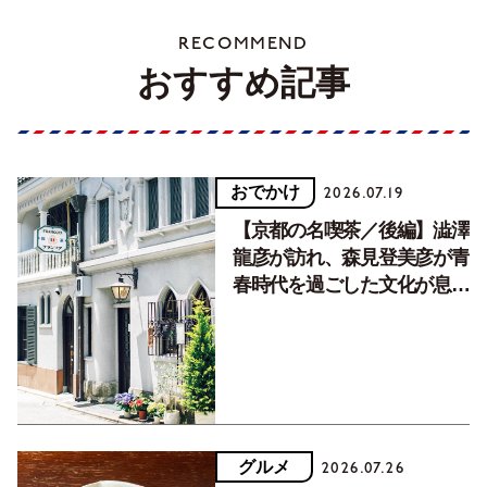
RECOMMEND
おすすめ記事
おでかけ
2026.07.19
【京都の名喫茶／後編】澁澤
龍彦が訪れ、森見登美彦が青
春時代を過ごした文化が息づ
く居場所。
グルメ
2026.07.26