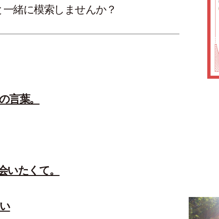
と一緒に模索しませんか？
の言葉。
会いたくて。
い