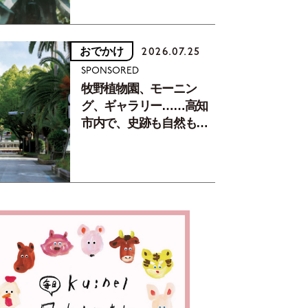
おでかけ
2026.07.25
SPONSORED
牧野植物園、モーニン
グ、ギャラリー……高知
市内で、史跡も自然もグ
ルメも楽しみ尽くす！
【地元の本屋さんとつく
った町歩きガイド／高知
編Part1】