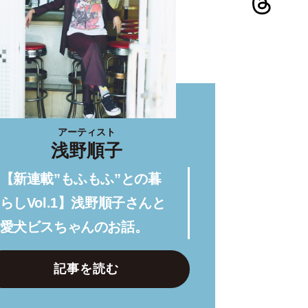
アーティスト
浅野順子
【新連載”もふもふ”との暮
らしVol.1】浅野順子さんと
愛犬ビスちゃんのお話。
記事を読む