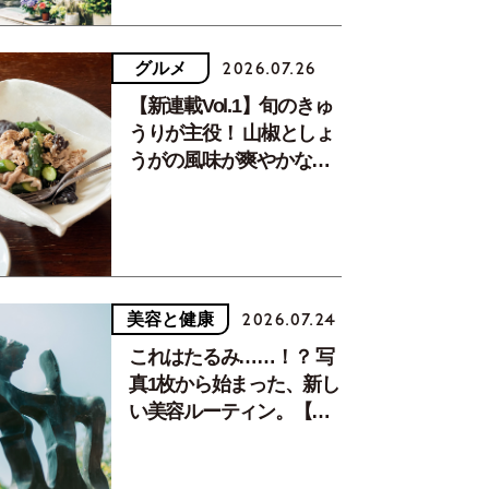
グルメ
2026.07.26
【新連載Vol.1】旬のきゅ
うりが主役！ 山椒としょ
うがの風味が爽やかな、
夏疲れを癒す10分おかず
美容と健康
2026.07.24
これはたるみ……！？ 写
真1枚から始まった、新し
い美容ルーティン。【中
川正子さんフォトエッセ
イVol.2】