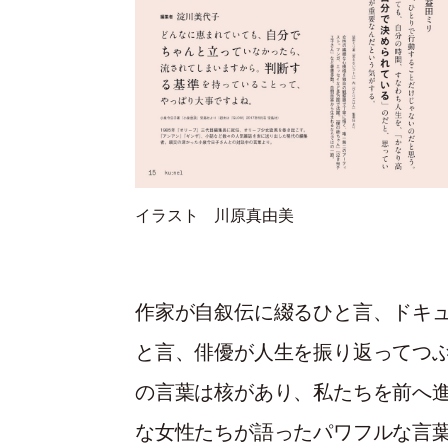
イラスト 川原真由美
作家が自叙伝に綴るひと言、ドキ
と言、俳優が人生を振り返ってつ
の言葉は核があり、私たちを前へ進
な女性たちが語ったパワフルな言