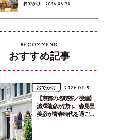
おでかけ
2026.06.20
RECOMMEND
おすすめ記事
おでかけ
2026.07.19
【京都の名喫茶／後編】
澁澤龍彦が訪れ、森見登
美彦が青春時代を過ごし
た文化が息づく居場所。