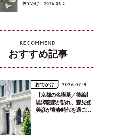
おでかけ
2026.06.21
RECOMMEND
おすすめ記事
おでかけ
2026.07.19
【京都の名喫茶／後編】
澁澤龍彦が訪れ、森見登
美彦が青春時代を過ごし
た文化が息づく居場所。