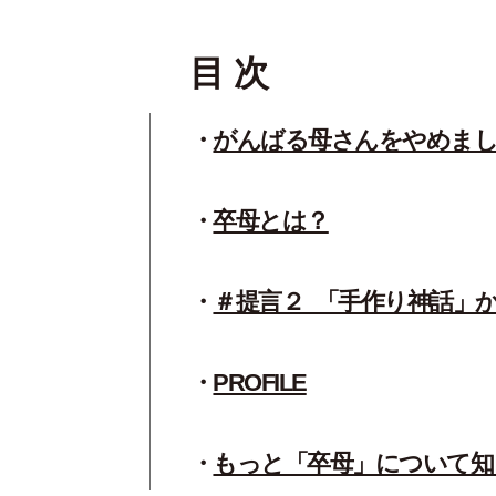
目 次
がんばる母さんをやめま
卒母とは？
＃提言２_「手作り神話」
PROFILE
もっと「卒母」について知