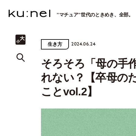
"マチュア"世代のときめき、全部。
2024.06.24
生き方
そろそろ「母の手
れない？【卒母のた
ことvol.2】