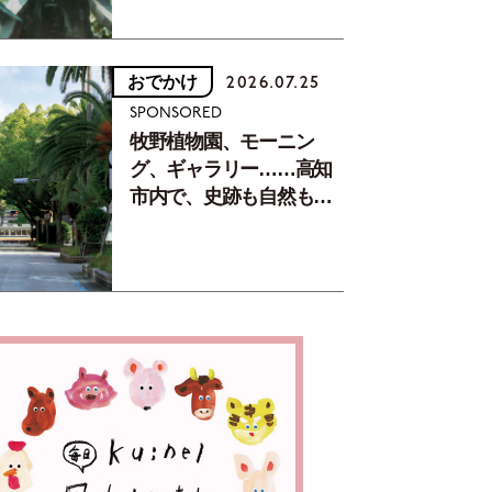
おでかけ
2026.07.25
SPONSORED
牧野植物園、モーニン
グ、ギャラリー……高知
市内で、史跡も自然もグ
ルメも楽しみ尽くす！
【地元の本屋さんとつく
った町歩きガイド／高知
編Part1】