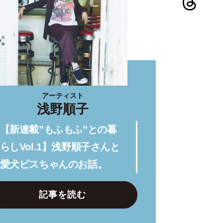
アーティスト
浅野順子
【新連載”もふもふ”との暮
らしVol.1】浅野順子さんと
愛犬ビスちゃんのお話。
記事を読む