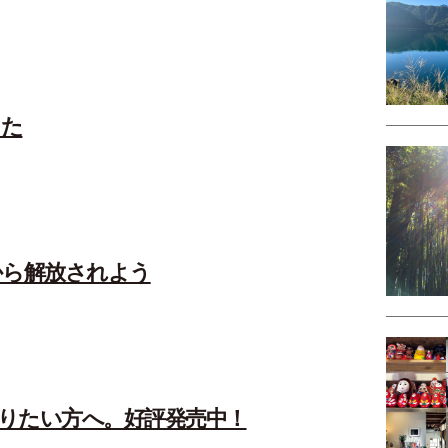
した
から解放されよう
りたい方へ。好評発売中！