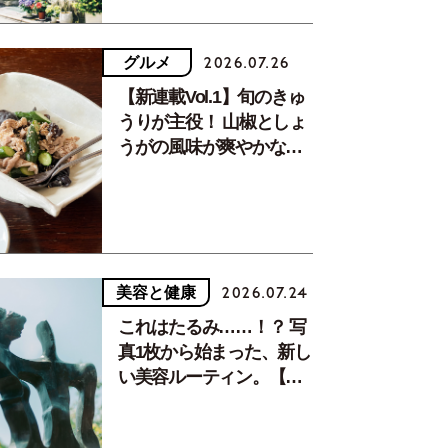
グルメ
2026.07.26
【新連載Vol.1】旬のきゅ
うりが主役！ 山椒としょ
うがの風味が爽やかな、
夏疲れを癒す10分おかず
美容と健康
2026.07.24
これはたるみ……！？ 写
真1枚から始まった、新し
い美容ルーティン。【中
川正子さんフォトエッセ
イVol.2】