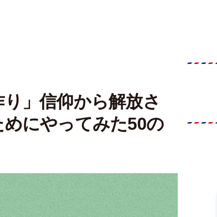
作り」信仰から解放さ
めにやってみた50の