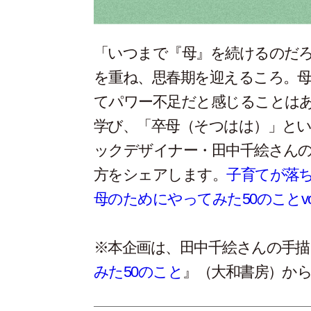
「いつまで『母』を続けるのだ
を重ね、思春期を迎えるころ。
てパワー不足だと感じることは
学び、「卒母（そつはは）」と
ックデザイナー・田中千絵さん
方をシェアします。
子育てが落
母のためにやってみた50のことvol
※本企画は、田中千絵さんの手描
みた50のこと
』（大和書房）か