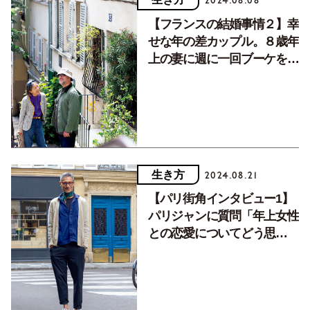
2024.08.08
【フランスの結婚事情２】幸
せな年の差カップル。８歳年
上の妻に週に一回ブーケを贈
るのが習慣
生き方
2024.08.21
【パリ街角インタビュー1】
パリジャンに質問「年上女性
との恋愛についてどう思
う？」