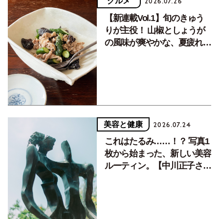
グルメ
2026.07.26
【新連載Vol.1】旬のきゅう
りが主役！ 山椒としょうが
の風味が爽やかな、夏疲れを
癒す10分おかず
美容と健康
2026.07.24
これはたるみ……！？ 写真1
枚から始まった、新しい美容
ルーティン。【中川正子さん
フォトエッセイVol.2】