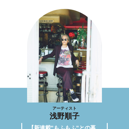
アーティスト
浅野順子
【新連載”もふもふ”との暮