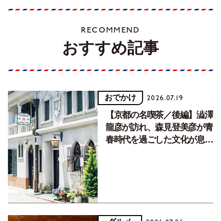
RECOMMEND
おすすめ記事
おでかけ
2026.07.19
【京都の名喫茶／後編】澁澤
龍彦が訪れ、森見登美彦が青
春時代を過ごした文化が息づ
く居場所。