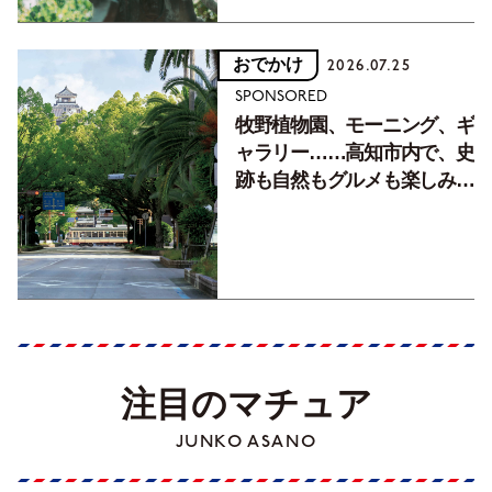
おでかけ
2026.07.25
SPONSORED
牧野植物園、モーニング、ギ
ャラリー……高知市内で、史
跡も自然もグルメも楽しみ尽
くす！【地元の本屋さんとつ
くった町歩きガイド／高知編
Part1】
注目のマチュア
JUNKO ASANO