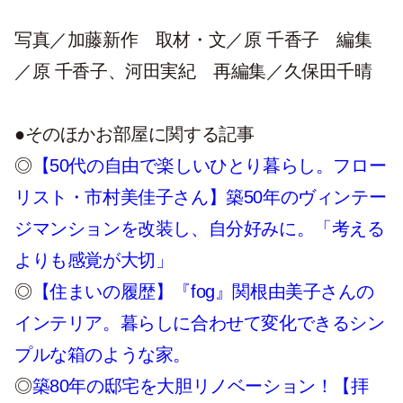
写真／加藤新作 取材・文／原 千香子 編集
／原 千香子、河田実紀 再編集／久保田千晴
●そのほかお部屋に関する記事
◎
【50代の自由で楽しいひとり暮らし。フロー
リスト・市村美佳子さん】築50年のヴィンテー
ジマンションを改装し、自分好みに。「考える
よりも感覚が大切」
◎
【住まいの履歴】『fog』関根由美子さんの
インテリア。暮らしに合わせて変化できるシン
プルな箱のような家。
◎
築80年の邸宅を大胆リノベーション！【拝