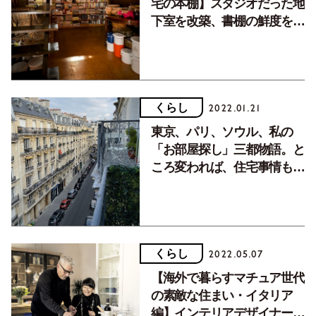
宅の本棚】スタジオだった地
下室を改築、書棚の鮮度を保
つレイアウト法も必見！
くらし
2022.01.21
東京、パリ、ソウル、私の
「お部屋探し」三都物語。と
ころ変われば、住宅事情も変
わります。
くらし
2022.05.07
【海外で暮らすマチュア世代
の素敵な住まい・イタリア
編】インテリアデザイナー・