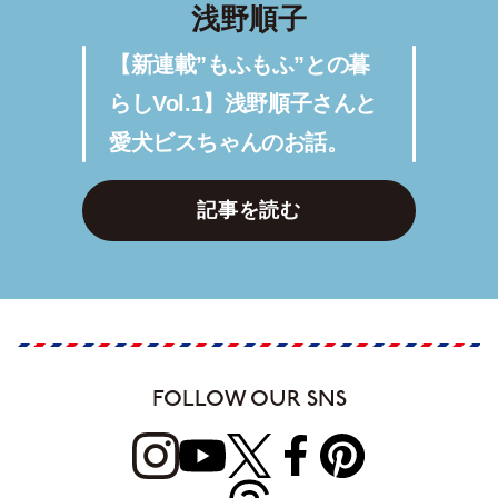
浅野順子
【新連載”もふもふ”との暮
らしVol.1】浅野順子さんと
愛犬ビスちゃんのお話。
記事を読む
FOLLOW OUR SNS