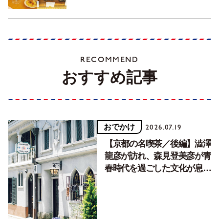
RECOMMEND
おすすめ記事
おでかけ
2026.07.19
【京都の名喫茶／後編】澁澤
龍彦が訪れ、森見登美彦が青
春時代を過ごした文化が息づ
く居場所。