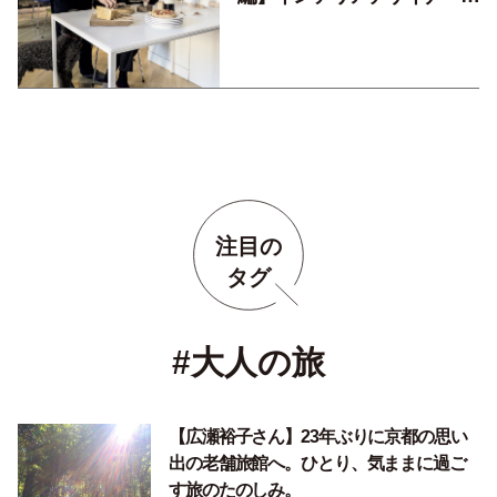
椎名香織さん モノに縛られ
ないシンプルスタイル。
注目の
タグ
#大人の旅
【広瀬裕子さん】23年ぶりに京都の思い
出の老舗旅館へ。ひとり、気ままに過ご
す旅のたのしみ。