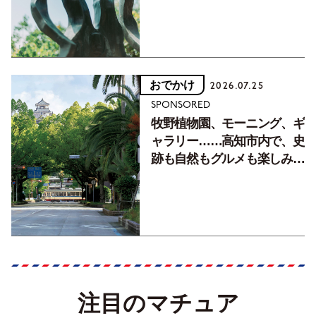
おでかけ
2026.07.25
SPONSORED
牧野植物園、モーニング、ギ
ャラリー……高知市内で、史
跡も自然もグルメも楽しみ尽
くす！【地元の本屋さんとつ
くった町歩きガイド／高知編
Part1】
注目のマチュア