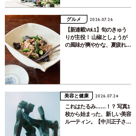
グルメ
2026.07.26
【新連載Vol.1】旬のきゅう
りが主役！ 山椒としょうが
の風味が爽やかな、夏疲れを
癒す10分おかず
美容と健康
2026.07.24
これはたるみ……！？ 写真1
枚から始まった、新しい美容
ルーティン。【中川正子さん
フォトエッセイVol.2】