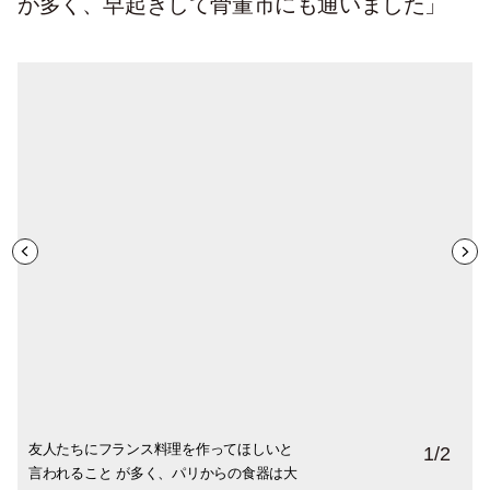
が多く、早起きして骨董市にも通いました」
友人たちにフランス料理を作ってほしいと
かつて、南仏でベッドの脚の下に置かれて
1
/
2
言われること が多く、パリからの食器は大
いたガラス製の台座。ぺーパーウエイトに