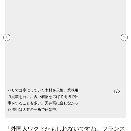
パリでは扉にしていた木材を天板、業務用
食事をしたりくつろいだりのスペース。例
1
/
2
収納箱を台に。古い着物を広げて周辺で仕
えばチェアもロココ、ミッドセンチュリ
事をすることも多い。天井高に合わなかっ
ー、インダストリアルと多種が集合。
た照明は天井の一角で休憩中。
「外国人ワク？かもしれないですね。フランス