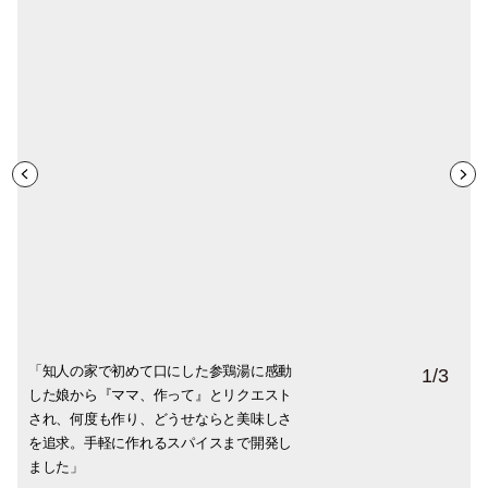
「知人の家で初めて口にした参鶏湯に感動
漢方薬局とともに開発した本格薬膳参鶏湯
滋養強壮に優れた参鶏湯は韓国の伝統料
1
/
3
した娘から『ママ、作って』とリクエスト
スパイスセット。左から、切り身鶏肉用の
理。丸鶏に加え、高麗人参、生姜、松の
され、何度も作り、どうせならと美味しさ
BLEND No.2、丸鶏用のNo.1、血の巡りを
実、ニンニク、ナツメ、クコの実などのス
を追求。手軽に作れるスパイスまで開発し
よくする〝当帰〟が加わったNo.2plus。
パイスが入る。身体が芯から温まり、病後
ました」
にも最適。