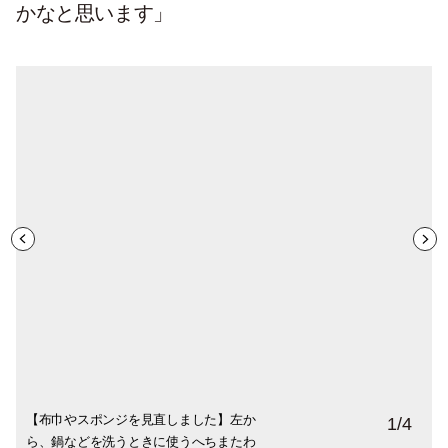
かなと思います」
【布巾やスポンジを見直しました】左か
【水道水をおいしくする浄水器】クリンス
【炭酸水も作り、ペットボトルゼロへ】
【生ごみはコンポストで堆肥に】LFCコン
1
/
4
ら、鍋などを洗うときに使うへちまたわ
イのガラス浄水器。「仕事のクライアント
「炭酸水のプラスチック容器を捨てるのが
ポスト。「野菜くずはこのバッグ型のコン