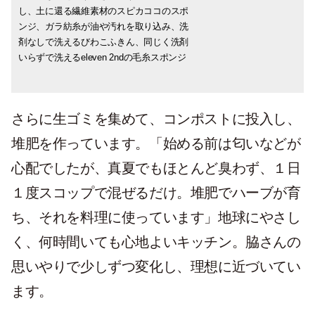
し、土に還る繊維素材のスピカココのスポ
であるクリンスイからCLEANSUI KNOWS
ストレスで、ソーダマシンを探していたと
ポストに入れてテラスにぶら下げ、堆肥を
ンジ、ガラ紡糸が油や汚れを取り込み、洗
JAPANESE CRAFTSというシリーズが発売
ころ、ソーダストリームのガスシリンダー
作っています。春や秋はテラスにハーブな
剤なしで洗えるびわこふきん、同じく洗剤
され、とても気に入り、この浄水器を使っ
が使えるスウェーデン製aarkeのマシンを発
どを並べ、良質なコンポストができるの
いらずで洗えるeleven 2ndの毛糸スポンジ
たワークショップを企画しました」
見。カッパー色とデザインが好きです」
で、よく育ちます。匂いもせず、快適に使
えます」
さらに生ゴミを集めて、コンポストに投入し、
堆肥を作っています。「始める前は匂いなどが
心配でしたが、真夏でもほとんど臭わず、１日
１度スコップで混ぜるだけ。堆肥でハーブが育
ち、それを料理に使っています」地球にやさし
く、何時間いても心地よいキッチン。脇さんの
思いやりで少しずつ変化し、理想に近づいてい
ます。