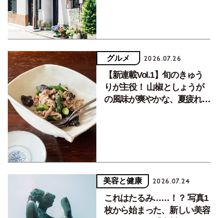
グルメ
2026.07.26
【新連載Vol.1】旬のきゅう
りが主役！ 山椒としょうが
の風味が爽やかな、夏疲れを
癒す10分おかず
美容と健康
2026.07.24
これはたるみ……！？ 写真1
枚から始まった、新しい美容