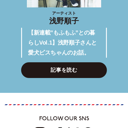
アーティスト
浅野順子
【新連載”もふもふ”との暮
らしVol.1】浅野順子さんと
愛犬ビスちゃんのお話。
記事を読む
FOLLOW OUR SNS