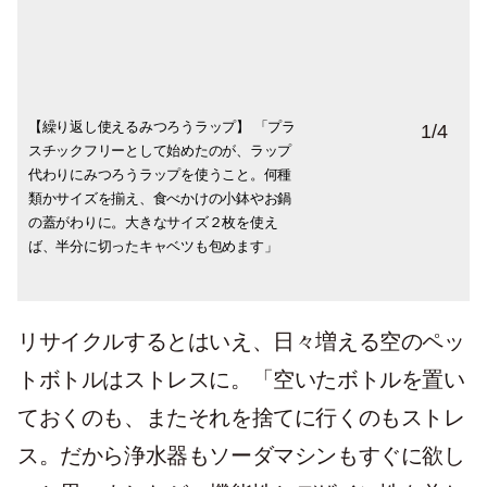
【繰り返し使えるみつろうラップ】 「プラ
【電子レンジは使わず、蒸篭で温める。】
【食器や布巾も洗える石鹸】 ミスターＱの
【健康を守るコールドプレスジュース】
1
/
4
スチックフリーとして始めたのが、ラップ
取っ手が取れてしまった柳宗理の鍋に、合
石鹸。「吸盤付きでシンクの内側に貼り付
HUROM（ヒューロム）のスロージューサ
代わりにみつろうラップを使うこと。何種
羽橋で購入した蒸篭（21㎝）を重ねて使
けて使えるのが便利。汚れが落ちにくいも
ー。「酵素シロップやドリンクを作ってい
類かサイズを揃え、食べかけの小鉢やお鍋
う。「冷やごはんを温めたり、野菜を蒸し
のを洗うとき、びわこふきんやへちまたわ
る流れでこのジューサーと出合い、今や家
の蓋がわりに。大きなサイズ２枚を使え
たり、蒸篭は毎日キッチンで活躍。素材の
しでこすり取って洗うんですが、手荒れも
族の健康に欠かせないコールドプレスジュ
ば、半分に切ったキャベツも包めます」
栄養価が高いまま食べられるし、とにかく
少なく、環境にもやさしいのです。
ース。これは３台目。フルーツや野菜、高
美味しい！」
麗人参も使います」
リサイクルするとはいえ、日々増える空のペッ
トボトルはストレスに。「空いたボトルを置い
ておくのも、またそれを捨てに行くのもストレ
ス。だから浄水器もソーダマシンもすぐに欲し