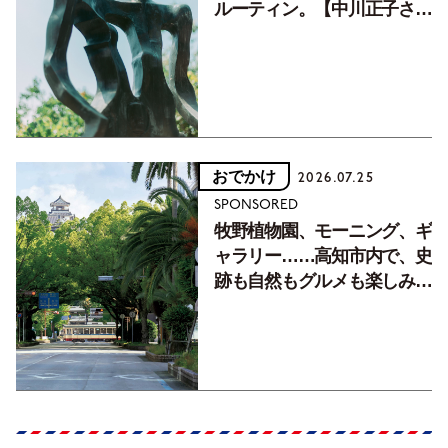
ルーティン。【中川正子さん
フォトエッセイVol.2】
おでかけ
2026.07.25
SPONSORED
牧野植物園、モーニング、ギ
ャラリー……高知市内で、史
跡も自然もグルメも楽しみ尽
くす！【地元の本屋さんとつ
くった町歩きガイド／高知編
Part1】