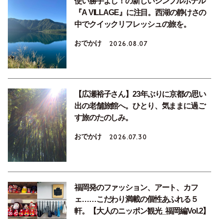
使い勝手よし！の新しいシンプルホテル
『A VILLAGE』に注目。西湖の静けさの
中でクイックリフレッシュの旅を。
おでかけ
2026.08.07
【広瀬裕子さん】23年ぶりに京都の思い
出の老舗旅館へ。ひとり、気ままに過ご
す旅のたのしみ。
おでかけ
2026.07.30
福岡発のファッション、アート、カフ
ェ……こだわり満載の個性あふれる５
軒。【大人のニッポン観光_福岡編Vol.2】