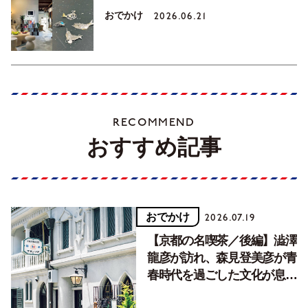
おでかけ
2026.06.21
RECOMMEND
おすすめ記事
おでかけ
2026.07.19
【京都の名喫茶／後編】澁澤
龍彦が訪れ、森見登美彦が青
春時代を過ごした文化が息づ
く居場所。