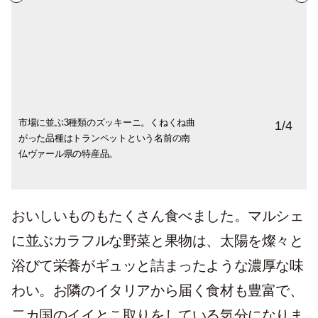
市場に並ぶ3種類のズッキーニ。くねくね曲
毎日7時半〜13時半までオープンしている、
1955年、映画『素直な悪女』の撮影中にバ
本場イタリアから毎朝届けられる生乳と、
1
/
4
がった品種はトランペットという名前の南
カンヌ旧市街にあるマルシェ・フォールヴ
ルドーがいたく気に入り、タルト・トロペ
南仏の完熟フルーツを使ったジェラート。
仏ヴァール県の特産品。
ィル。野菜、果物、肉、魚介類、チーズ
ジエンヌ（サントロぺ風タルト）と名付け
街には色んなジェラート屋さんがあり、思
他、新鮮な食材がなんでも揃う。
たお菓子。
わず立ち寄ってしまう。
おいしいものもたくさん食べました。マルシェ
に並ぶカラフルな野菜と果物は、太陽を燦々と
浴びて栄養がギュッと詰まったような濃厚な味
わい。お隣のイタリアから届く食材も豊富で、
二カ国のイイとこ取りをしている気分になりま