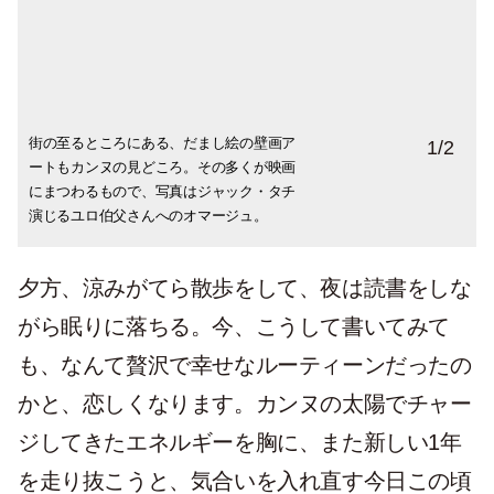
街の至るところにある、だまし絵の壁画ア
文庫本、手帳、ポケット版ボードゲームは
1
/
2
ートもカンヌの見どころ。その多くが映画
私のバカンスの必需品。今年は新たに、電
にまつわるもので、写真はジャック・タチ
子書籍も加わりました。
演じるユロ伯父さんへのオマージュ。
夕方、涼みがてら散歩をして、夜は読書をしな
がら眠りに落ちる。今、こうして書いてみて
も、なんて贅沢で幸せなルーティーンだったの
かと、恋しくなります。カンヌの太陽でチャー
ジしてきたエネルギーを胸に、また新しい1年
を走り抜こうと、気合いを入れ直す今日この頃