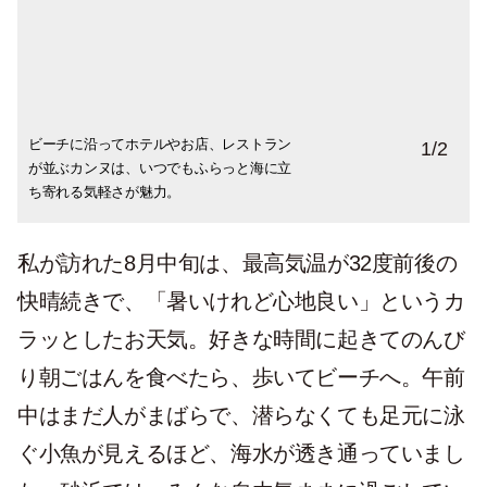
ビーチに沿ってホテルやお店、レストラン
思い思いの格好でビーチにのんびりと寝そ
1
/
2
が並ぶカンヌは、いつでもふらっと海に立
べる人々。カラフルなパラソルが目にも鮮
ち寄れる気軽さが魅力。
やか。
私が訪れた8月中旬は、最高気温が32度前後の
快晴続きで、「暑いけれど心地良い」というカ
ラッとしたお天気。好きな時間に起きてのんび
り朝ごはんを食べたら、歩いてビーチへ。午前
中はまだ人がまばらで、潜らなくても足元に泳
ぐ小魚が見えるほど、海水が透き通っていまし