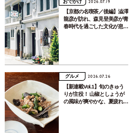
おでかけ
2026.07.19
【京都の名喫茶／後編】澁澤
龍彦が訪れ、森見登美彦が青
春時代を過ごした文化が息づ
く居場所。
グルメ
2026.07.26
【新連載Vol.1】旬のきゅう
りが主役！ 山椒としょうが
の風味が爽やかな、夏疲れを
癒す10分おかず