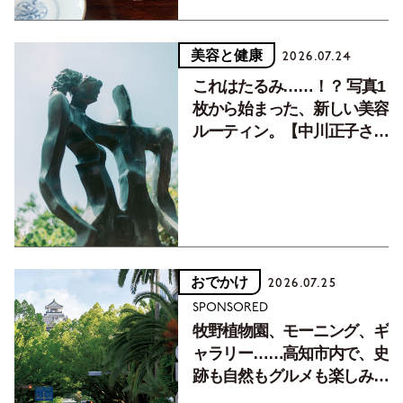
美容と健康
2026.07.24
これはたるみ……！？ 写真1
枚から始まった、新しい美容
ルーティン。【中川正子さん
フォトエッセイVol.2】
おでかけ
2026.07.25
SPONSORED
牧野植物園、モーニング、ギ
ャラリー……高知市内で、史
跡も自然もグルメも楽しみ尽
くす！【地元の本屋さんとつ