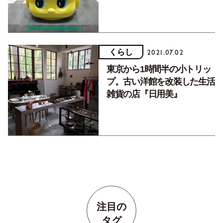
くらし
2021.07.02
東京から1時間半の小トリッ
プ。古い洋館を改装した生活
雑貨の店『日用美』
注目の
タグ