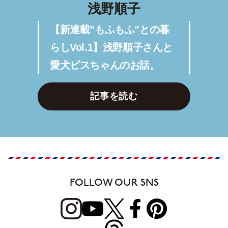
浅野順子
【新連載”もふもふ”との暮
らしVol.1】浅野順子さんと
愛犬ビスちゃんのお話。
記事を読む
FOLLOW OUR SNS