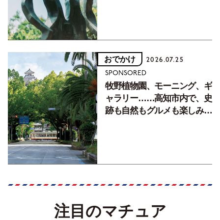
おでかけ
2026.07.25
SPONSORED
牧野植物園、モーニング、ギ
ャラリー……高知市内で、史
跡も自然もグルメも楽しみ尽
くす！【地元の本屋さんとつ
くった町歩きガイド／高知編
Part1】
注目のマチュア