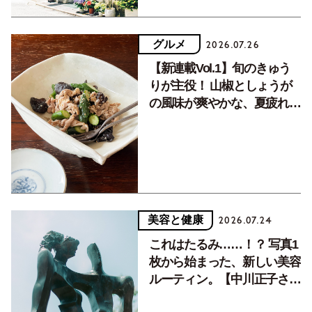
グルメ
2026.07.26
【新連載Vol.1】旬のきゅう
りが主役！ 山椒としょうが
の風味が爽やかな、夏疲れを
癒す10分おかず
美容と健康
2026.07.24
これはたるみ……！？ 写真1
枚から始まった、新しい美容
ルーティン。【中川正子さん
フォトエッセイVol.2】