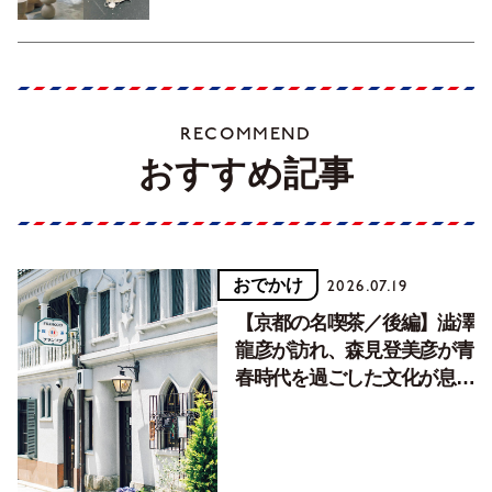
RECOMMEND
おすすめ記事
おでかけ
2026.07.19
【京都の名喫茶／後編】澁澤
龍彦が訪れ、森見登美彦が青
春時代を過ごした文化が息づ
く居場所。