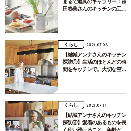
まるで道具のギャラリー！福
田春美さんのキッチンの工
夫。
くらし
2021.07.06
【結城アンナさんのキッチン
探訪①】生活のほとんどの時
間をキッチンで。大切な空間
へのこだわり
くらし
2021.07.11
【結城アンナさんのキッチン
探訪②】愛着のあるものを長
く使い続けること、年齢と共