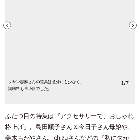
タサン志麻さんの道具は意外にも少なく、
自称・食いしん坊という川邉サチコさんの
「地球にやさしい」という観点で道具選び
「蒸し料理は、焼いたり茹でたりするより
道具選びのスペシャリスト・石黒智子さん
樋口直哉さんが選び抜いた道具を大公開。
口尾麻美さんのカラフルなキッチンはクリ
1
/
7
調味料も最小限でした。
美しい台所と旬食材たっぷりのお料理を公
をする方の愛用道具は？
も、うまみを閉じ込めます」と料理家のワ
が60代に入り見直した道具とは？
エイティブな空気たっぷり。
開。
タナベマキさん。
ふたつ目の特集は『アクセサリーで、おしゃれ
格上げ』。島田順子さん＆今日子さん母娘や、
美木ちがやさん、chizuさんなどの『私に欠か