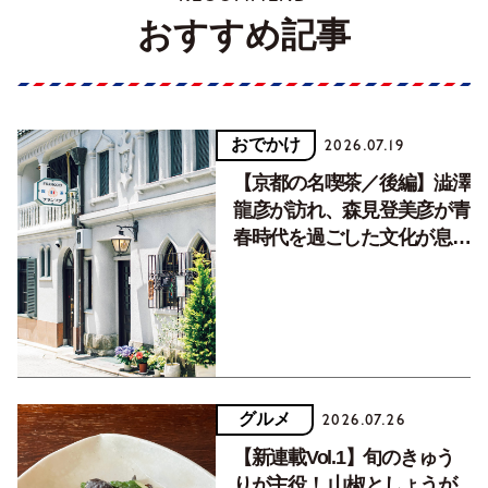
おすすめ記事
おでかけ
2026.07.19
【京都の名喫茶／後編】澁澤
龍彦が訪れ、森見登美彦が青
春時代を過ごした文化が息づ
く居場所。
グルメ
2026.07.26
【新連載Vol.1】旬のきゅう
りが主役！ 山椒としょうが