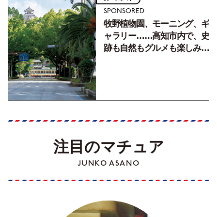
SPONSORED
牧野植物園、モーニング、ギ
ャラリー……高知市内で、史
跡も自然もグルメも楽しみ尽
くす！【地元の本屋さんとつ
くった町歩きガイド／高知編
Part1】
注目のマチュア
JUNKO ASANO