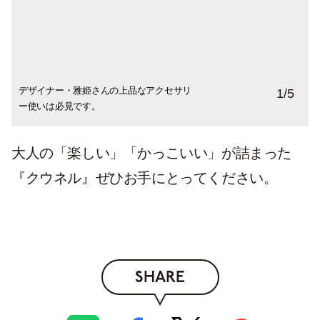
デザイナー・雅姫さんの上品なアクセサリ
やはりかっこいい！島田順子さん。
クウネルらしいカジュアルなパール使いを
東京のスナップも。
1
/
5
ー使いは必見です。
ご提案。
大人の「楽しい」「かっこいい」が詰まった
『クウネル』ぜひお手にとってください。
SHARE