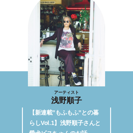
アーティスト
浅野順子
【新連載”もふもふ”との暮
らしVol.1】浅野順子さんと