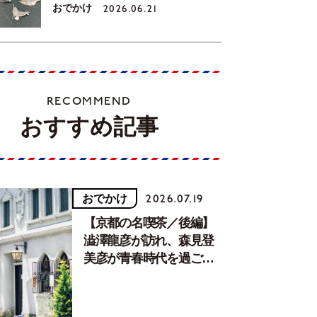
おでかけ
2026.06.21
RECOMMEND
おすすめ記事
おでかけ
2026.07.19
【京都の名喫茶／後編】
澁澤龍彦が訪れ、森見登
美彦が青春時代を過ごし
た文化が息づく居場所。