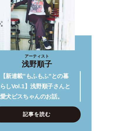
アーティスト
浅野順子
【新連載”もふもふ”との暮
らしVol.1】浅野順子さんと
愛犬ビスちゃんのお話。
記事を読む