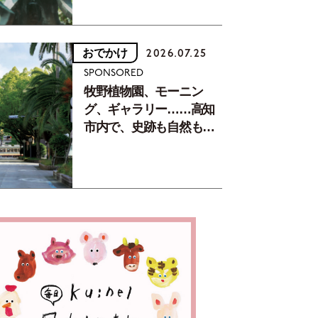
おでかけ
2026.07.25
SPONSORED
牧野植物園、モーニン
グ、ギャラリー……高知
市内で、史跡も自然もグ
ルメも楽しみ尽くす！
【地元の本屋さんとつく
った町歩きガイド／高知
編Part1】