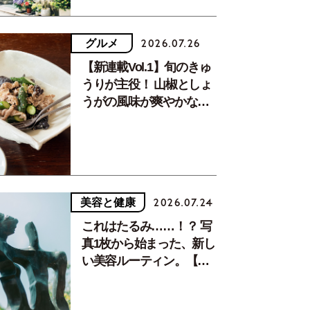
グルメ
2026.07.26
【新連載Vol.1】旬のきゅ
うりが主役！ 山椒としょ
うがの風味が爽やかな、
夏疲れを癒す10分おかず
美容と健康
2026.07.24
これはたるみ……！？ 写
真1枚から始まった、新し
い美容ルーティン。【中
川正子さんフォトエッセ
イVol.2】