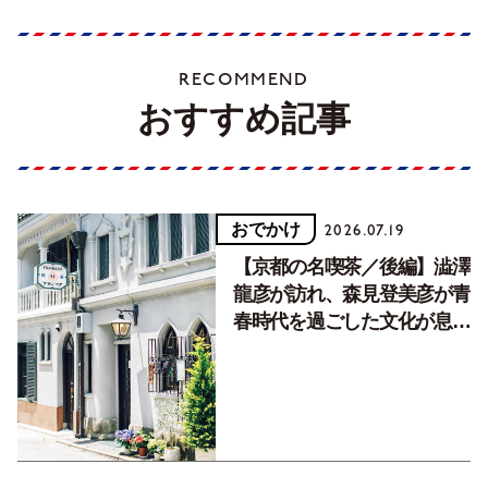
RECOMMEND
おすすめ記事
おでかけ
2026.07.19
【京都の名喫茶／後編】澁澤
龍彦が訪れ、森見登美彦が青
春時代を過ごした文化が息づ
く居場所。