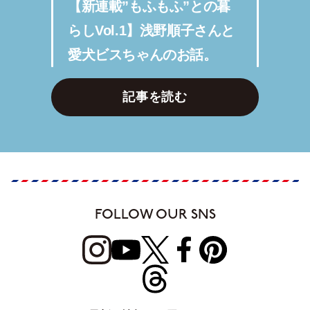
【新連載”もふもふ”との暮
らしVol.1】浅野順子さんと
愛犬ビスちゃんのお話。
記事を読む
FOLLOW OUR SNS