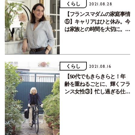
くらし
2021.08.28
【フランスマダムの家庭事情
⑤】キャリアはひと休み。今
は家族との時間を大切に。キ
ャロリーヌさんの素敵な生き
方。
くらし
2021.08.16
【50代でもきらきらと！年
齢を重ねるごとに、輝くフラ
ンス女性③】忙し過ぎる仕事
が嫌になり48歳で思い切っ
て退職！