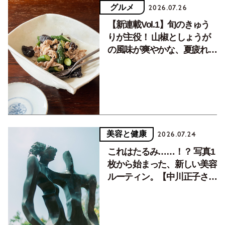
グルメ
2026.07.26
【新連載Vol.1】旬のきゅう
りが主役！ 山椒としょうが
の風味が爽やかな、夏疲れを
癒す10分おかず
美容と健康
2026.07.24
これはたるみ……！？ 写真1
枚から始まった、新しい美容
ルーティン。【中川正子さん
フォトエッセイVol.2】