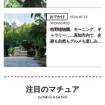
おでかけ
2026.07.25
SPONSORED
牧野植物園、モーニング、ギ
ャラリー……高知市内で、史
跡も自然もグルメも楽しみ尽
くす！【地元の本屋さんとつ
くった町歩きガイド／高知編
Part1】
注目のマチュア
JUNKO ASANO