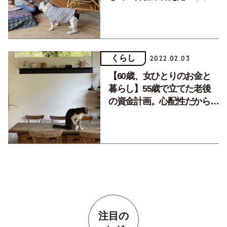
な女性。次なる変化は自分自
身？
くらし
2022.02.03
【60歳、女ひとりのお金と
暮らし】55歳で立てた老後
の資金計画。心配性だからこ
そ、先回りして早めに準備
注目の