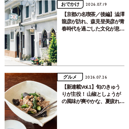
おでかけ
2026.07.19
【京都の名喫茶／後編】澁澤
龍彦が訪れ、森見登美彦が青
春時代を過ごした文化が息づ
く居場所。
グルメ
2026.07.26
【新連載Vol.1】旬のきゅう
りが主役！ 山椒としょうが
の風味が爽やかな、夏疲れを
癒す10分おかず