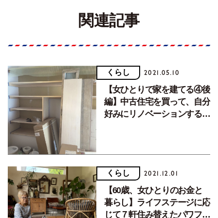
関連記事
くらし
2021.05.10
【女ひとりで家を建てる④後
編】中古住宅を買って、自分
好みにリノベーションする楽
しみ
くらし
2021.12.01
【60歳、女ひとりのお金と
暮らし】ライフステージに応
じて７軒住み替えたパワフル