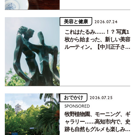
美容と健康
2026.07.24
これはたるみ……！？ 写真1
枚から始まった、新しい美容
ルーティン。【中川正子さん
フォトエッセイVol.2】
おでかけ
2026.07.25
SPONSORED
牧野植物園、モーニング、ギ
ャラリー……高知市内で、史
跡も自然もグルメも楽しみ尽