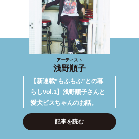
アーティスト
浅野順子
【新連載”もふもふ”との暮
らしVol.1】浅野順子さんと
愛犬ビスちゃんのお話。
記事を読む