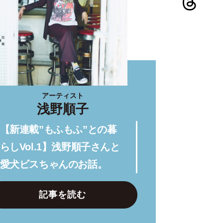
アーティスト
浅野順子
【新連載”もふもふ”との暮
らしVol.1】浅野順子さんと
愛犬ビスちゃんのお話。
記事を読む