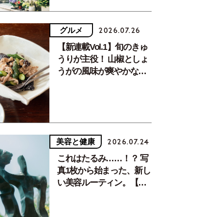
グルメ
2026.07.26
【新連載Vol.1】旬のきゅ
うりが主役！ 山椒としょ
うがの風味が爽やかな、
夏疲れを癒す10分おかず
美容と健康
2026.07.24
これはたるみ……！？ 写
真1枚から始まった、新し
い美容ルーティン。【中
川正子さんフォトエッセ
イVol.2】