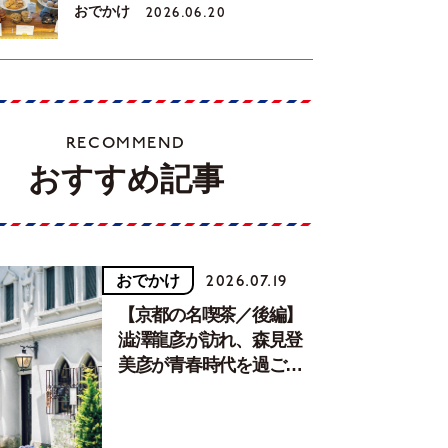
おでかけ
2026.06.20
RECOMMEND
おすすめ記事
おでかけ
2026.07.19
【京都の名喫茶／後編】
澁澤龍彦が訪れ、森見登
美彦が青春時代を過ごし
た文化が息づく居場所。