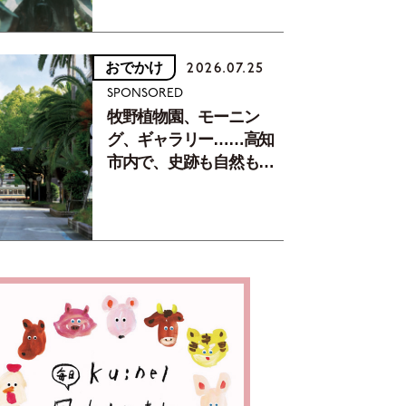
おでかけ
2026.07.25
SPONSORED
牧野植物園、モーニン
グ、ギャラリー……高知
市内で、史跡も自然もグ
ルメも楽しみ尽くす！
【地元の本屋さんとつく
った町歩きガイド／高知
編Part1】