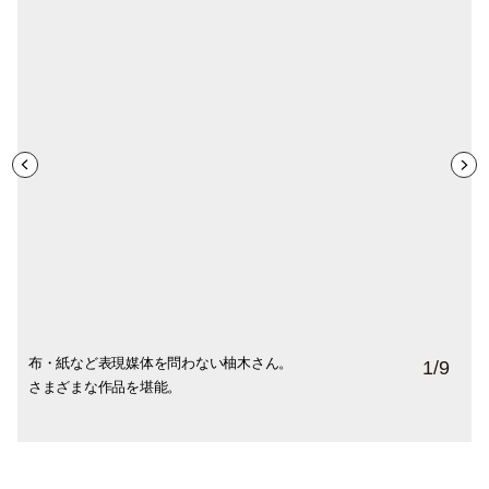
布・紙など表現媒体を問わない柚木さん。
光原社や日本民藝館のポスター
絵本『トコとぐーぐーとキキ』に登場する
柚木さんのお家の一部を、並行移動してき
キャビネットの寸法も再現し、中身もそっ
旅で買い集めたという柚木さんの宝物た
1
/
9
さまざまな作品を堪能。
町の人々を立体的に再現した人形。約40点
たかのようなコーナー。
くりそのまま！
ち。
を一気に作り上げたそう。