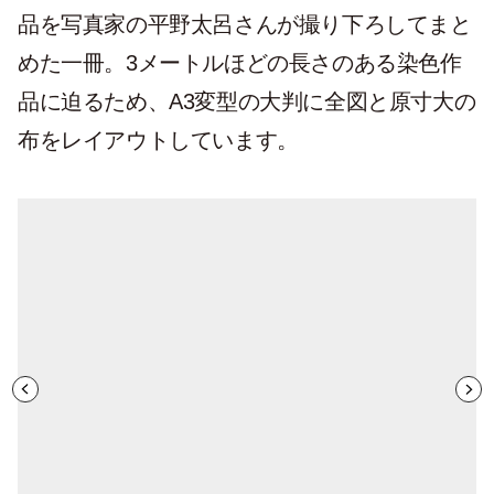
品を写真家の平野太呂さんが撮り下ろしてまと
めた一冊。3メートルほどの⻑さのある染⾊作
品に迫るため、A3変型の⼤判に全図と原⼨⼤の
布をレイアウトしています。