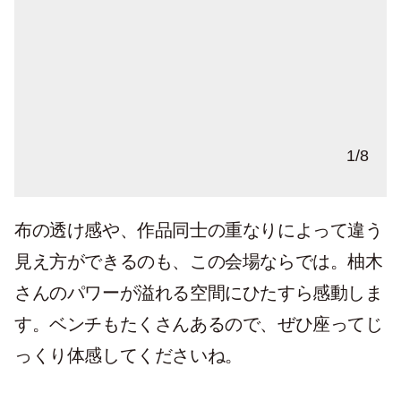
庭園や森を眺めるように、じっくり作品を
原画と合わせて、絵本も楽しめる。
1
/
8
見てほしいとベンチもたくさん用意。
布の透け感や、作品同士の重なりによって違う
見え方ができるのも、この会場ならでは。柚木
さんのパワーが溢れる空間にひたすら感動しま
す。ベンチもたくさんあるので、ぜひ座ってじ
っくり体感してくださいね。