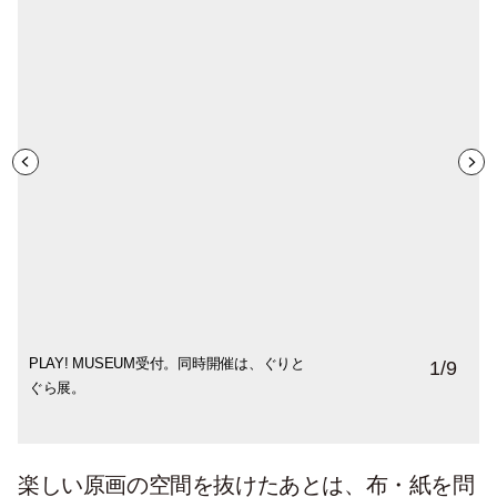
PLAY! MUSEUM受付。同時開催は、ぐりと
展覧会の大きなポスター。文字の間のモチ
展覧会入り口。
展覧会入り口。
絵の展示位置もリズミカルでユニーク。船
谷川俊太郎さんが作を担当した『そしたら
彩り豊かな絵本原画たち。
美術館がある立川在住のアーティスト・ 山
1
/
9
ぐら展。
ーフは、展覧会に合わせて柚木さんが描き
の話をモチーフにした絵本『おふねが ぎっ
そしたら』。
下洋輔さんのコンサートを描いた『つきよ
下ろしたもの。
ちらこ』のコーナーでは、船型に展示。
のおんがくかい』から。
楽しい原画の空間を抜けたあとは、布・紙を問