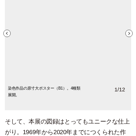
染色作品の原寸大ポスター（B1）。4種類
展覧会限定のカスタムタイル（12種）。
『白山陶器』による豆皿（4種）。電子レン
『白山陶器』とコラボしたマグカップ。
『KINTO』とのコラボタンブラー
『イイダ傘店』とのコラボでカスタムメイ
傘の持ち手は5種類から。
展覧会オリジナルポストカード。
和紙のバッグやペンケース。
展覧会限定のおでかけサコッシュ。柚木さ
『IDÉE TOKYO』で発売されるソックス。
『飛騨産業』100年記念のクッションカバ
1
/
12
展開。
『TAJIMI CUSTOM TILES』とのコラボ。
ジ・食洗機にも対応。
（350ml）。展覧会のために描き下ろされ
ドで作れる雨傘。
んがデザインを手がけるお菓子屋さん・
右の赤色のアルファベットの絵柄が展覧会
ー。
鍋敷やDIYに活用したり。
た絵柄をプリント。
hanaと一緒に制作。
別注品。
そして、本展の図録はとってもユニークな仕上
がり。1969年から2020年までにつくられた作