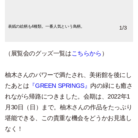
表紙の絵柄も4種類。一番人気という鳥柄。
原寸大が手に取って楽しめる。パラパラと
全168ページの大ボリューム。
1
/
3
眺めているだけでも心が満たされる。
（展覧会のグッズ一覧は
こちらから
）
柚木さんのパワーで満たされ、美術館を後にし
たあとは
『GREEN SPRINGS』
内の緑にも癒さ
れながら帰路につきました。会期は、2022年1
月30日（日）まで。柚木さんの作品をたっぷり
堪能できる、この貴重な機会をどうかお見逃し
なく！