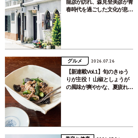
龍彦が訪れ、森見登美彦が青
春時代を過ごした文化が息づ
く居場所。
グルメ
2026.07.26
【新連載Vol.1】旬のきゅう
りが主役！ 山椒としょうが
の風味が爽やかな、夏疲れを
癒す10分おかず