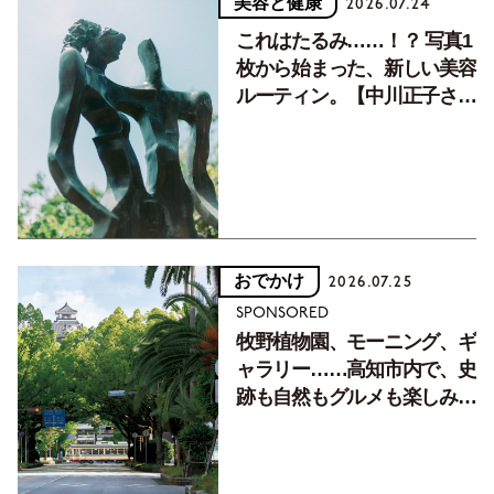
美容と健康
2026.07.24
これはたるみ……！？ 写真1
枚から始まった、新しい美容
ルーティン。【中川正子さん
フォトエッセイVol.2】
おでかけ
2026.07.25
SPONSORED
牧野植物園、モーニング、ギ
ャラリー……高知市内で、史
跡も自然もグルメも楽しみ尽
くす！【地元の本屋さんとつ
くった町歩きガイド／高知編
Part1】