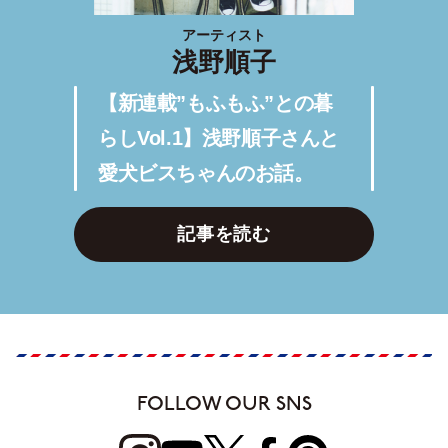
アーティスト
浅野順子
【新連載”もふもふ”との暮
らしVol.1】浅野順子さんと
愛犬ビスちゃんのお話。
記事を読む
FOLLOW OUR SNS