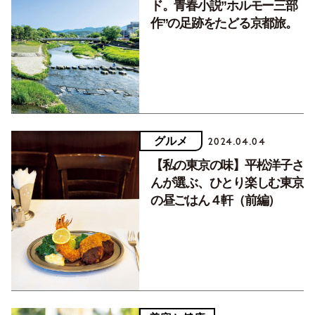
ド。青春小説”ホルモー三部
作”の足跡をたどる京都旅。
グルメ
2024.04.04
【私の東京の味】平松洋子さ
んが選ぶ、ひとり楽しむ東京
の昼ごはん４軒（前編）