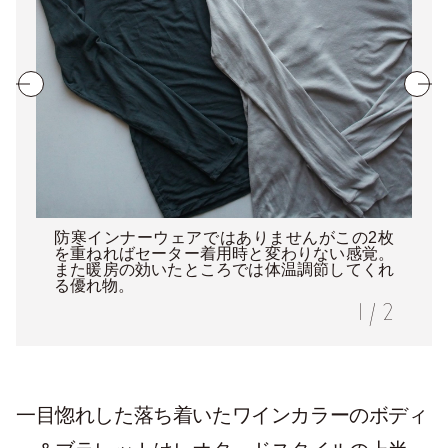
防寒インナーウェアではありませんがこの2枚
を重ねればセーター着用時と変わりない感覚。
また暖房の効いたところでは体温調節してくれ
る優れ物。
1
/
2
一目惚れした落ち着いたワインカラーのボディ