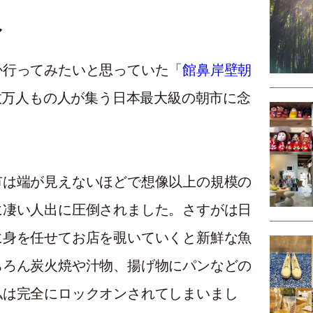
へ
か行ってみたいと思っていた「
館鼻岸壁朝
数万人もの人が集う日本最大級の朝市に念
市は端が見えないほどで想像以上の規模の
に凄い人出に圧倒されました。
さすがは日
に身を任せてお店を覗いていくと
新鮮な魚
ちろん炭火焼や汁物、揚げ物にパン
などの
私は完全にロックオンされてしまいまし