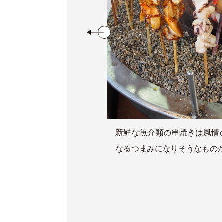
岸壁は東日本大震
新鮮な魚介類の串焼きは風情
よ
うな賑わい。
なるつまみになりそうなもの