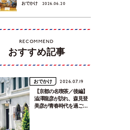
おでかけ
2026.06.20
RECOMMEND
おすすめ記事
おでかけ
2026.07.19
【京都の名喫茶／後編】
澁澤龍彦が訪れ、森見登
美彦が青春時代を過ごし
た文化が息づく居場所。