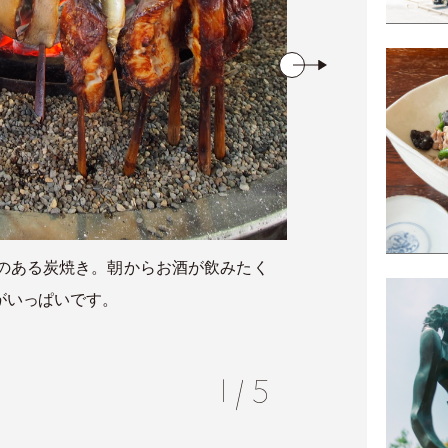
のある炭焼き。
朝からお酒が飲みたく
具材の
がいっぱいです。
対間違
1
/
5