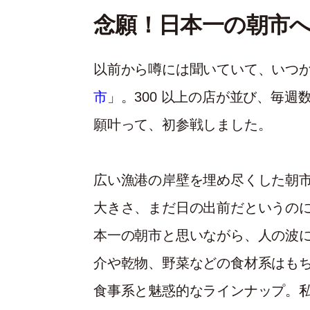
念願！日本一の朝市
以前から噂には聞いていて、いつ
市
」。
300
以上の店が並び、毎週
願叶って
、
初参戦しました。
広い漁港の岸壁を埋め尽くした朝
大
きさ、まだ日の出前だというの
本一の朝市と思いながら、人の波
介や乾物、野菜などの食材系はも
食事系と魅惑的なラインナップ。