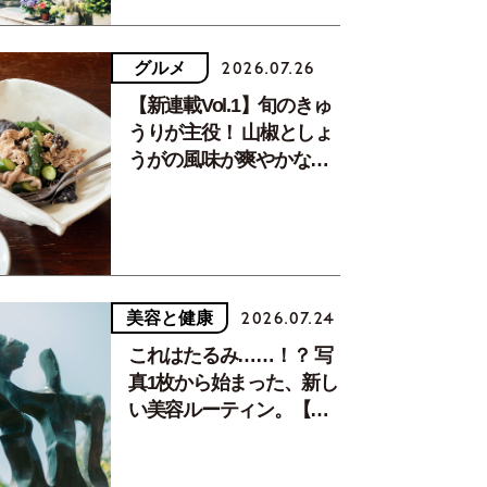
グルメ
2026.07.26
【新連載Vol.1】旬のきゅ
うりが主役！ 山椒としょ
うがの風味が爽やかな、
夏疲れを癒す10分おかず
ニラを入れて丸め、鉄板の上で次々と焼かれるニラ焼き。
絶
美容と健康
2026.07.24
いない美味しそうな顔をしていてます。
これはたるみ……！？ 写
真1枚から始まった、新し
い美容ルーティン。【中
川正子さんフォトエッセ
イVol.2】