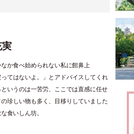
充実
かなか食べ
始
められない私に館鼻上
戻
ってはないよ。」とア
ドバ
イスしてくれ
るというのは一
苦労
、
ここ
では
直感
に任せ
ド
の
珍
しい物も
多
く、
目移
りしていました
欲
な食いしん
坊
。