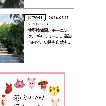
おでかけ
2026.07.25
SPONSORED
牧野植物園、モーニン
グ、ギャラリー……高知
市内で、史跡も自然もグ
ルメも楽しみ尽くす！
【地元の本屋さんとつく
った町歩きガイド／高知
編Part1】