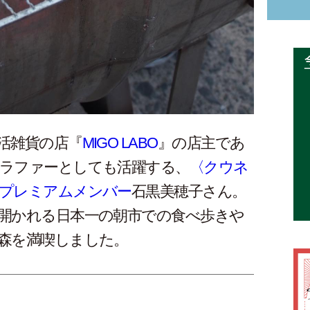
活雑貨の店『
MIGO LABO
』の店主であ
ラファーとしても活躍する、
〈クウネ
プレミアムメンバー
石黒美穂子さん。
開かれる日本一の朝市での食べ歩きや
森を満喫しました。