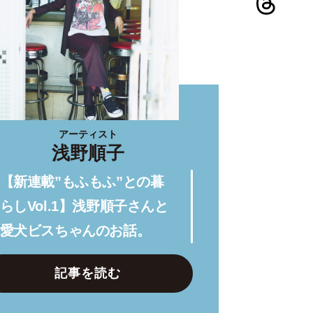
アーティスト
浅野順子
【新連載”もふもふ”との暮
らしVol.1】浅野順子さんと
愛犬ビスちゃんのお話。
記事を読む