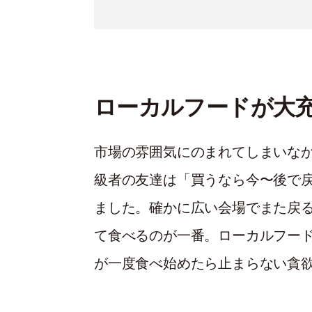
ローカルフードが大
市場の
雰囲
気にのまれてしまいな
級
者
の
友
達
は「
買
うなら今
〜後
で
ました。
確
かに広い会場でまた
戻
て食べるの
が一
番
。
ローカ
ルフ
ー
が一
度
食べ
始
めたら
止
まらない
貪