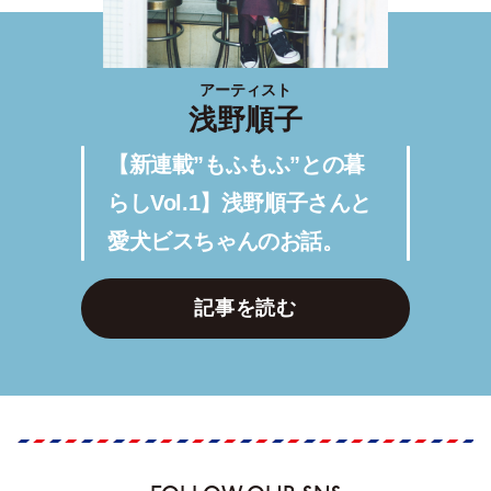
アーティスト
浅野順子
【新連載”もふもふ”との暮
らしVol.1】浅野順子さんと
愛犬ビスちゃんのお話。
記事を読む