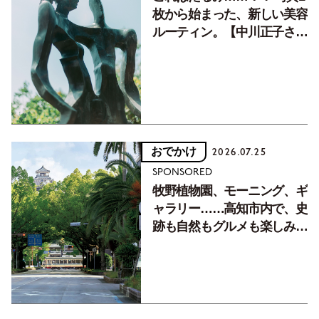
枚から始まった、新しい美容
ルーティン。【中川正子さん
フォトエッセイVol.2】
おでかけ
2026.07.25
SPONSORED
牧野植物園、モーニング、ギ
ャラリー……高知市内で、史
跡も自然もグルメも楽しみ尽
くす！【地元の本屋さんとつ
くった町歩きガイド／高知編
Part1】