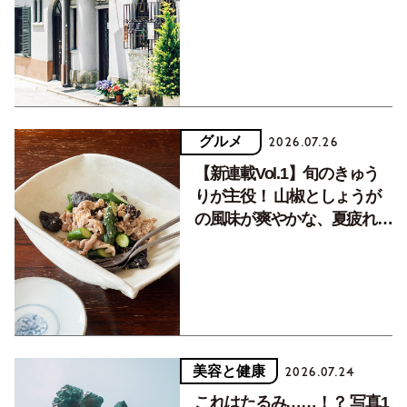
く居場所。
グルメ
2026.07.26
【新連載Vol.1】旬のきゅう
りが主役！ 山椒としょうが
の風味が爽やかな、夏疲れを
癒す10分おかず
美容と健康
2026.07.24
これはたるみ……！？ 写真1