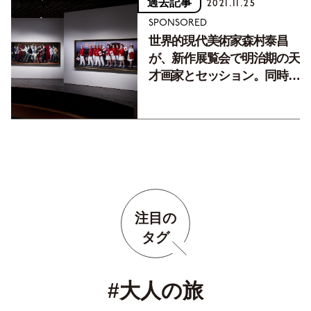
過去記事
2021.11.25
SPONSORED
世界的現代美術家森村泰昌
が、新作展覧会で明治期の天
才画家とセッション。同時開
催の印象派展も豪華なライン
ナップ 〜2022年1月10日
注目の
タグ
#大人の旅