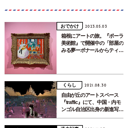
おでかけ
2023.05.03
箱根にアートの旅。『ポーラ
美術館』で開催中の「部屋の
みる夢ーボナールからティル
マンス、現代の作家まで」
くらし
2021.08.30
自由が丘のアートスペース
『traffic』にて、中国・内モ
ンゴル自治区出身の新進写真
家・Ryu Ikaの写真展開催
中。