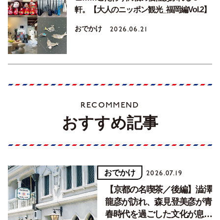
軒。【大人のニッポン観光_福岡編Vol.2】
おでかけ
2026.06.21
RECOMMEND
おすすめ記事
おでかけ
2026.07.19
【京都の名喫茶／後編】澁澤
龍彦が訪れ、森見登美彦が青
春時代を過ごした文化が息づ