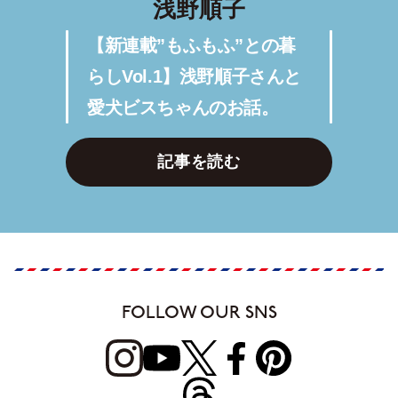
浅野順子
【新連載”もふもふ”との暮
らしVol.1】浅野順子さんと
愛犬ビスちゃんのお話。
記事を読む
FOLLOW OUR SNS