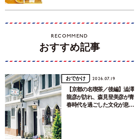
RECOMMEND
おすすめ記事
おでかけ
2026.07.19
【京都の名喫茶／後編】澁澤
龍彦が訪れ、森見登美彦が青
春時代を過ごした文化が息づ
く居場所。