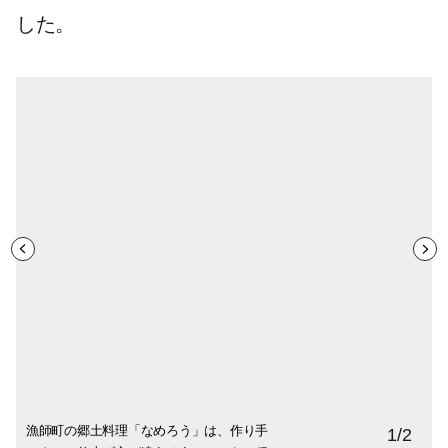
した。
漁師町の郷土料理「なめろう」は、作り手
地物のお刺身と、こちらのお寿司を。おい
1
/
2