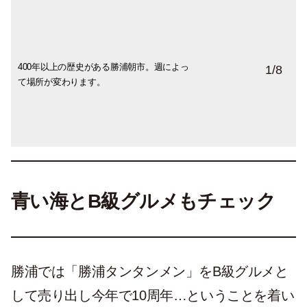
400年以上の歴史がある勝浦朝市。週によっ
ミョウガを購入したお店にて。カートをひ
眺めていたら次々と運び込まれて来まし
もちろん干物もたくさん並んでいます。
思わず足をとめた真っ赤なトマト。とーっ
近くにある大学の留学生と思しき学生さん
コーヒー屋さんも出店。ほかに、パン屋さ
「こら、どきなさーい！」とおばあちゃん
1
/
8
て場所が変わります。
いた常連さんもやってきました。
た。フレッシュで安い、さすが朝市。
ても甘くておいしかったです！
の英会話コーナー。
ん、おにぎりやさんなども。
たちが下からせっついても、すーんとどこ
かを眺めている猫ちゃん。飼い猫なのかノ
ラなのか、港町のせいか、猫ちゃんをよく
見かけました。
青い海とB級グルメもチェック
勝浦では「勝浦タンタンメン」をB級グルメと
して売り出し今年で10周年…ということを着い