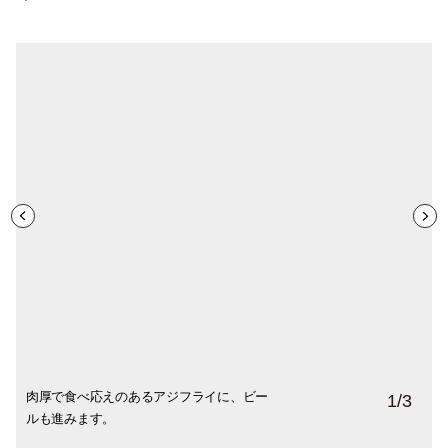
肉厚で食べ応えのあるアジフライに、ビー
金目鯛は、しっかりしたうま味も食感も抜
1日5食限定のまかない丼は、間違いないお
1
/
3
ルも進みます。
群。それにしても、煮つけのタレってどう
いしさ。
してこんなに美味しいんでしょうねえ。