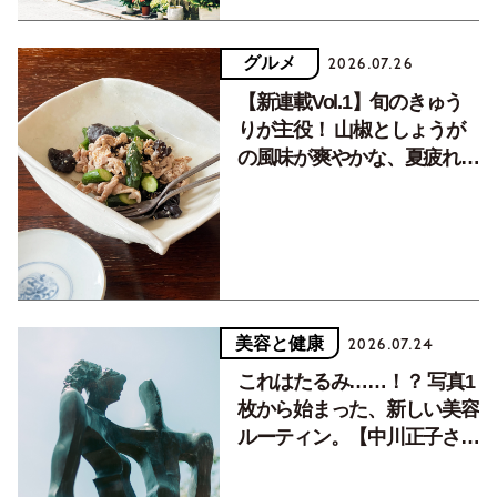
グルメ
2026.07.26
【新連載Vol.1】旬のきゅう
りが主役！ 山椒としょうが
の風味が爽やかな、夏疲れを
癒す10分おかず
美容と健康
2026.07.24
これはたるみ……！？ 写真1
枚から始まった、新しい美容
ルーティン。【中川正子さん
フォトエッセイVol.2】