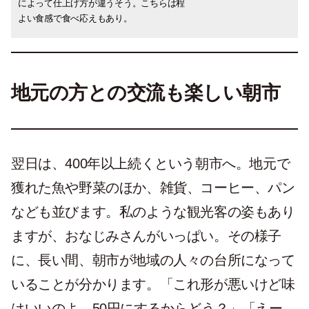
によって仕上げ方が違うそう。こちらは程
しさはいわずもがなで、〆にあら汁もいた
よい食感で食べ応えもあり。
だき大満足。
地元の方との交流も楽しい朝市
翌日は、400年以上続くという朝市へ。地元で
獲れた魚や野菜のほか、雑貨、コーヒー、パン
なども並びます。私のような観光客の姿もあり
ますが、おなじみさんがいっぱい。その様子
に、長い間、朝市が地域の人々の台所になって
いることが分かります。「これ形が悪いけど味
はいいのよ、50円にするからどう？」「えー、