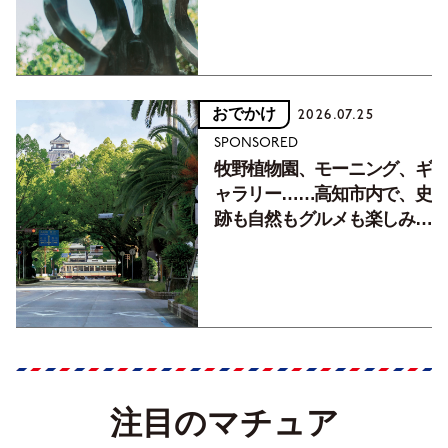
おでかけ
2026.07.25
SPONSORED
牧野植物園、モーニング、ギ
ャラリー……高知市内で、史
跡も自然もグルメも楽しみ尽
くす！【地元の本屋さんとつ
くった町歩きガイド／高知編
Part1】
注目のマチュア