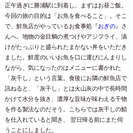
正午過ぎに勝浦駅に到着し、まずはお昼ご飯。
今回の旅の目的は「お魚を食べること」。そこ
で、鮮魚店がやっているお食事処『
おぎの
』さ
んへ。地物の金目鯛の煮つけやアジフライ、漬
けがたっぷりと盛られたまかない丼をいただき
ました。鮮度のいいお魚を口に運びにんまりし
ながら、気になったのはメニューに書かれた
「灰干し」という言葉。食後にお隣の鮮魚店で
訊ねると、「灰干し」とは火山灰の中で長時間
かけて水分を抜き、濃厚な旨味が味わえる干物
を作る製法なのだそう。こちらでは灰干しの鯖
を仕入れていると聞き、 翌日帰る前にまた伺
うことにしました。