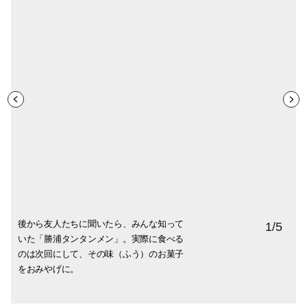
後から友人たちに聞いたら、みんな知って
「マリンバーガー」のタンタンメンソー
千葉といえばピーナツとマックスコーヒ
前日通りかかり行ってみたかったかき氷屋
海へ向かう途中にも、親子サーファーの姿
1
/
5
いた「勝浦タンタンメン」。実際に食べる
ス。確かにソースがちょっとピリ辛でし
ー。その２つが合体した「マックスコーヒ
さん。量もふわふわ氷もお値段（２００
あり、釣り人の姿あり。海岸はかなり賑わ
のは次回にして、その味（ふう）のお菓子
た。ちなみに中身はシイラのフライです。
ーピーナツバター」。食べてみたところ、
円）もベストでした。これはパイン味。ク
っていました。カッと照り付ける太陽に
をおみやげに。
まさしくあの甘いマックスコーヒーの味！
リームソーダなどメニューが充実で地元で
「これは海に入らないとねえ…」とついぽ
も人気のようです。
つり。