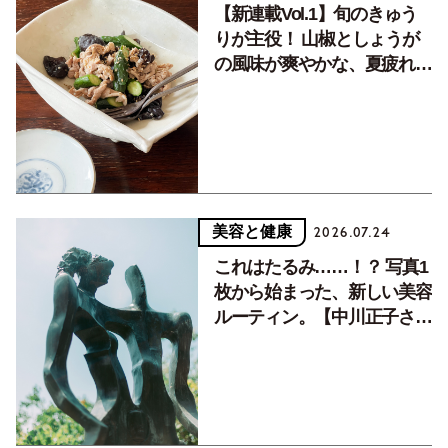
【新連載Vol.1】旬のきゅう
りが主役！ 山椒としょうが
の風味が爽やかな、夏疲れを
癒す10分おかず
美容と健康
2026.07.24
これはたるみ……！？ 写真1
枚から始まった、新しい美容
ルーティン。【中川正子さん
フォトエッセイVol.2】