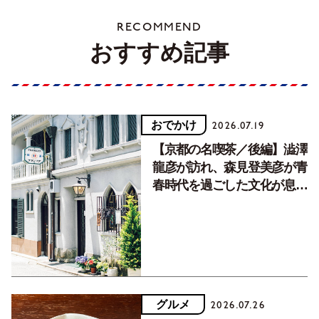
RECOMMEND
おすすめ記事
おでかけ
2026.07.19
【京都の名喫茶／後編】澁澤
龍彦が訪れ、森見登美彦が青
春時代を過ごした文化が息づ
く居場所。
グルメ
2026.07.26