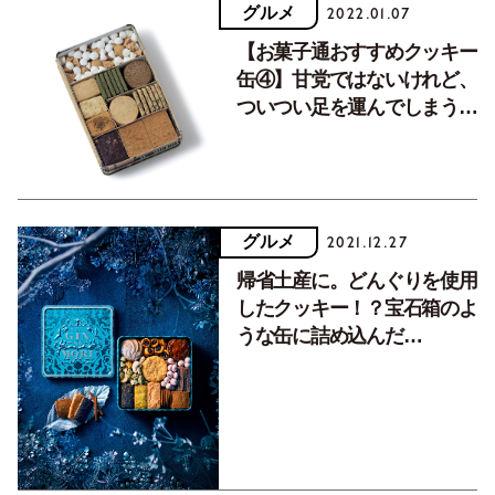
グルメ
2022.01.07
【お菓子通おすすめクッキー
缶④】甘党ではないけれど、
ついつい足を運んでしまう。
美しい懐石料理のような風情
が魅力。
グルメ
2021.12.27
帰省土産に。どんぐりを使用
したクッキー！？宝石箱のよ
うな缶に詰め込んだ
『GINNOMORI』の<プティ
ボワ>。