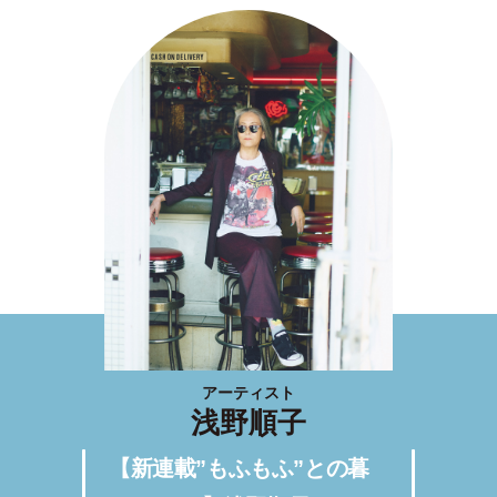
アーティスト
浅野順子
【新連載”もふもふ”との暮