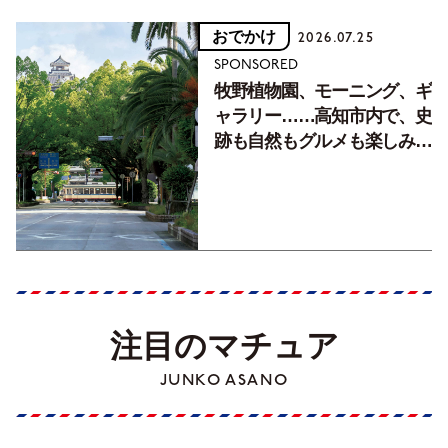
おでかけ
2026.07.25
SPONSORED
牧野植物園、モーニング、ギ
ャラリー……高知市内で、史
跡も自然もグルメも楽しみ尽
くす！【地元の本屋さんとつ
くった町歩きガイド／高知編
Part1】
注目のマチュア
JUNKO ASANO