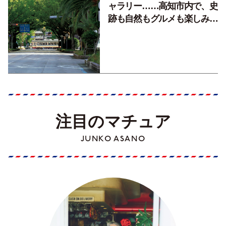
ャラリー……高知市内で、史
跡も自然もグルメも楽しみ尽
くす！【地元の本屋さんとつ
くった町歩きガイド／高知編
Part1】
注目のマチュア
JUNKO ASANO