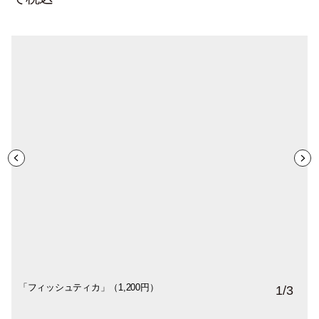
「フィッシュティカ」（1,200円）
吉祥寺や軽井沢など5店舗展開するほか、ネ
1
/
3
パールのハーブやスパイス、チャイセット
などを扱うスパイス専門店「ハルモニア」