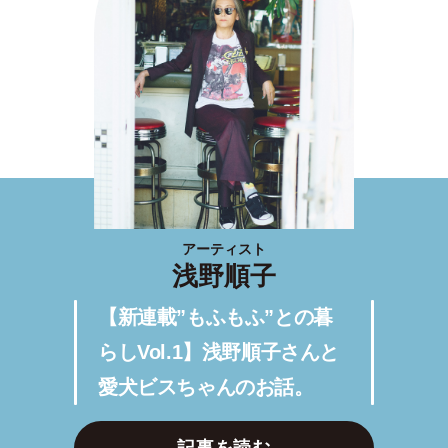
アーティスト
浅野順子
【新連載”もふもふ”との暮
らしVol.1】浅野順子さんと
愛犬ビスちゃんのお話。