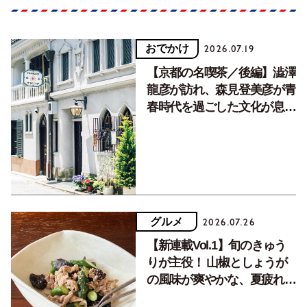
おでかけ
2026.07.19
【京都の名喫茶／後編】澁澤
龍彦が訪れ、森見登美彦が青
春時代を過ごした文化が息づ
く居場所。
グルメ
2026.07.26
【新連載Vol.1】旬のきゅう
りが主役！ 山椒としょうが
の風味が爽やかな、夏疲れを
癒す10分おかず