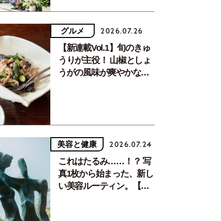
グルメ
2026.07.26
【新連載Vol.1】旬のきゅ
うりが主役！ 山椒としょ
うがの風味が爽やかな、
夏疲れを癒す10分おかず
美容と健康
2026.07.24
これはたるみ……！？ 写
真1枚から始まった、新し
い美容ルーティン。【中
川正子さんフォトエッセ
イVol.2】