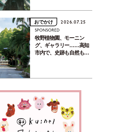
おでかけ
2026.07.25
SPONSORED
牧野植物園、モーニン
グ、ギャラリー……高知
市内で、史跡も自然もグ
ルメも楽しみ尽くす！
【地元の本屋さんとつく
った町歩きガイド／高知
編Part1】