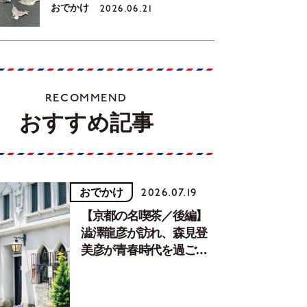
おでかけ
2026.06.21
RECOMMEND
おすすめ記事
おでかけ
2026.07.19
【京都の名喫茶／後編】
澁澤龍彦が訪れ、森見登
美彦が青春時代を過ごし
た文化が息づく居場所。