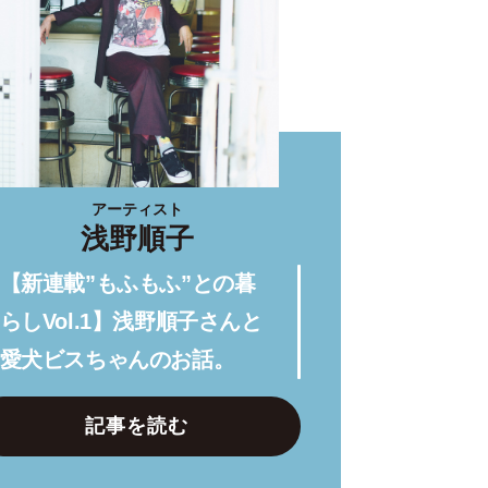
アーティスト
浅野順子
【新連載”もふもふ”との暮
らしVol.1】浅野順子さんと
愛犬ビスちゃんのお話。
記事を読む