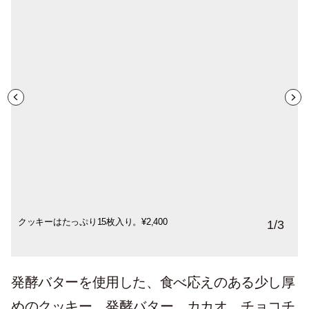
クッキーはたっぷり15枚入り。¥2,400
どんな柄の猫に出合えるかは、開けてから
アイスクリームに乗せたり、アレンジも楽
1
/
3
のお楽しみです。
しんで
発酵バターを使用した、食べ応えのある少し厚
めのクッキー。発酵バター、カカオ、チョコチ