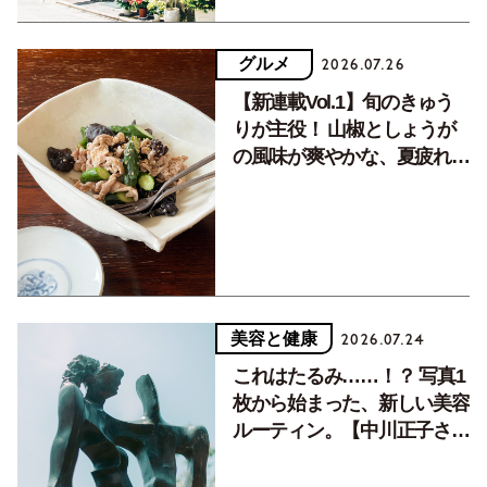
グルメ
2026.07.26
【新連載Vol.1】旬のきゅう
りが主役！ 山椒としょうが
の風味が爽やかな、夏疲れを
癒す10分おかず
美容と健康
2026.07.24
これはたるみ……！？ 写真1
枚から始まった、新しい美容
ルーティン。【中川正子さん
フォトエッセイVol.2】