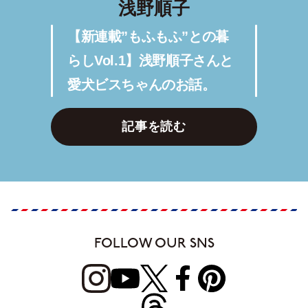
浅野順子
【新連載”もふもふ”との暮
らしVol.1】浅野順子さんと
愛犬ビスちゃんのお話。
記事を読む
FOLLOW OUR SNS