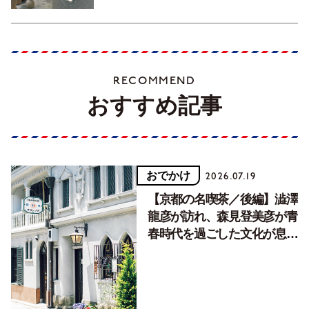
RECOMMEND
おすすめ記事
おでかけ
2026.07.19
【京都の名喫茶／後編】澁澤
龍彦が訪れ、森見登美彦が青
春時代を過ごした文化が息づ
く居場所。