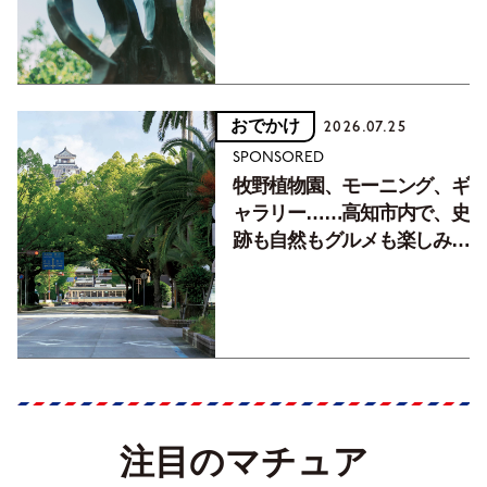
おでかけ
2026.07.25
SPONSORED
牧野植物園、モーニング、ギ
ャラリー……高知市内で、史
跡も自然もグルメも楽しみ尽
くす！【地元の本屋さんとつ
くった町歩きガイド／高知編
Part1】
注目のマチュア