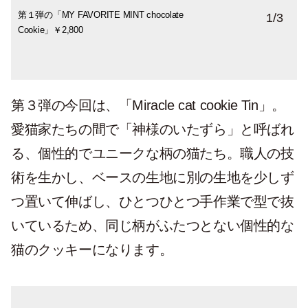
第１弾の「MY FAVORITE MINT chocolate
第２弾の「LetterBOX cat cookie」¥2,800
食べ終わった後のパッケージが額縁として
1
/
3
Cookie」￥2,800
リユースできる、ピクチャーフレーム設
計。フレームに入れられるポストカード付
き。
第３弾の今回は、「Miracle cat cookie Tin」。
愛猫家たちの間で「神様のいたずら」と呼ばれ
る、個性的でユニークな柄の猫たち。職人の技
術を生かし、ベースの生地に別の生地を少しず
つ置いて伸ばし、ひとつひとつ手作業で型で抜
いているため、同じ柄がふたつとない個性的な
猫のクッキーになります。