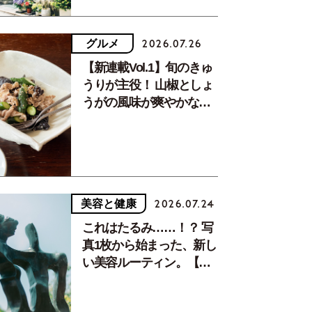
グルメ
2026.07.26
【新連載Vol.1】旬のきゅ
うりが主役！ 山椒としょ
うがの風味が爽やかな、
夏疲れを癒す10分おかず
美容と健康
2026.07.24
これはたるみ……！？ 写
真1枚から始まった、新し
い美容ルーティン。【中
川正子さんフォトエッセ
イVol.2】