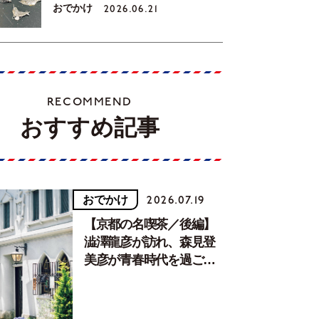
おでかけ
2026.06.21
RECOMMEND
おすすめ記事
おでかけ
2026.07.19
【京都の名喫茶／後編】
澁澤龍彦が訪れ、森見登
美彦が青春時代を過ごし
た文化が息づく居場所。