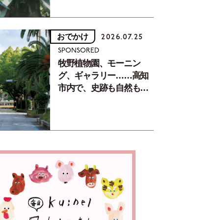
おでかけ
2026.07.25
SPONSORED
牧野植物園、モーニン
グ、ギャラリー……高知
市内で、史跡も自然もグ
ルメも楽しみ尽くす！
【地元の本屋さんとつく
った町歩きガイド／高知
編Part1】