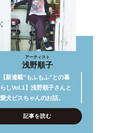
アーティスト
浅野順子
【新連載”もふもふ”との暮
らしVol.1】浅野順子さんと
愛犬ビスちゃんのお話。
記事を読む