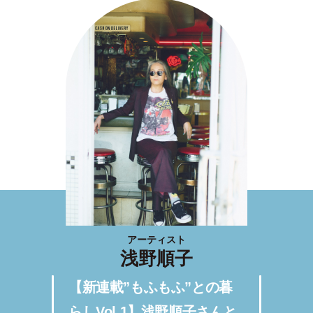
アーティスト
浅野順子
【新連載”もふもふ”との暮
らしVol.1】浅野順子さんと