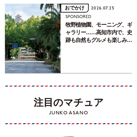
おでかけ
2026.07.25
SPONSORED
牧野植物園、モーニング、ギ
ャラリー……高知市内で、史
跡も自然もグルメも楽しみ尽
くす！【地元の本屋さんとつ
くった町歩きガイド／高知編
Part1】
注目のマチュア
JUNKO ASANO