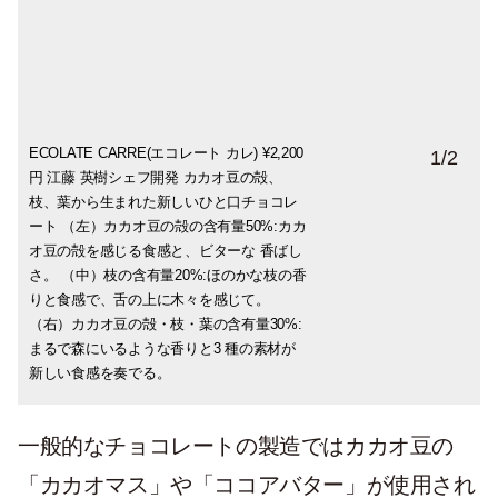
ECOLATE CARRE(エコレート カレ) ¥2,200
ECOLATE TABLETTE(エコレート タブレッ
1
/
2
円 江藤 英樹シェフ開発 カカオ豆の殻、
ト) ¥ 1,760円 上妻 正治シェフ開発 カカオ
枝、葉から生まれた新しいひと口チョコレ
廃材含有量33% カカオ豆の殻から生まれた
ート （左）カカオ豆の殻の含有量50%:カカ
新しい板チョコレート パウダー状にしたカ
オ豆の殻を感じる食感と、ビターな 香ばし
カオ豆の殻を33%使用した板チョコレー
さ。 （中）枝の含有量20%:ほのかな枝の香
ト。 口いっぱいに広がる、カカオとココナ
りと食感で、舌の上に木々を感じて。
ッツが織り成す豊かな風味。 ほろ苦い甘さ
（右）カカオ豆の殻・枝・葉の含有量30%:
のなかに、酸味を感じる大人な味わい。 カ
まるで森にいるような香りと3 種の素材が
カオ豆の殻の歯触りとその後に続くなめら
新しい食感を奏でる。
かな口溶け。
一般的なチョコレートの製造ではカカオ豆の
「カカオマス」や「ココアバター」が使用され