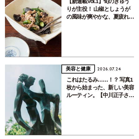
【新連載Vol.1】旬のきゅう
りが主役！ 山椒としょうが
の風味が爽やかな、夏疲れを
癒す10分おかず
美容と健康
2026.07.24
これはたるみ……！？ 写真1
枚から始まった、新しい美容
ルーティン。【中川正子さん
フォトエッセイVol.2】