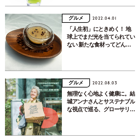
グルメ
2022.04.01
「人生初」にときめく！ 地
球上でまだ光を当てられてい
ない 新たな食材ってどんな
味？
グルメ
2022.08.03
無理なく心地よく健康に。結
城アンナさんとサステナブル
な視点で巡る、グローサリー
ストア〈FOOD＆
COMPANY〉