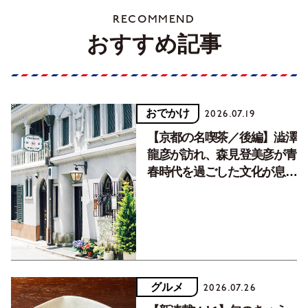
RECOMMEND
おすすめ記事
おでかけ
2026.07.19
【京都の名喫茶／後編】澁澤
龍彦が訪れ、森見登美彦が青
春時代を過ごした文化が息づ
く居場所。
グルメ
2026.07.26