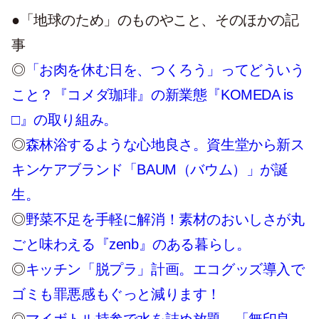
●「地球のため」のものやこと、そのほかの記
事
◎
「お肉を休む日を、つくろう」ってどういう
こと？『コメダ珈琲』の新業態『KOMEDA is
□』の取り組み。
◎
森林浴するような心地良さ。資生堂から新ス
キンケアブランド「BAUM（バウム）」が誕
生。
◎
野菜不足を手軽に解消！素材のおいしさが丸
ごと味わえる『zenb』のある暮らし。
◎
キッチン「脱プラ」計画。エコグッズ導入で
ゴミも罪悪感もぐっと減ります！