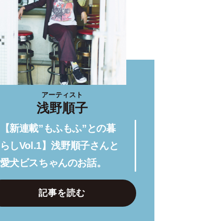
アーティスト
浅野順子
【新連載”もふもふ”との暮
らしVol.1】浅野順子さんと
愛犬ビスちゃんのお話。
記事を読む