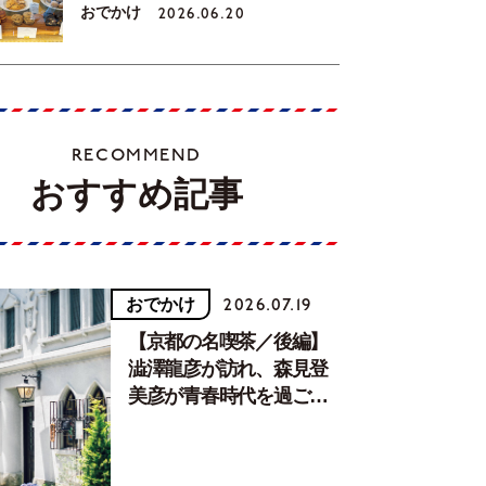
おでかけ
2026.06.20
RECOMMEND
おすすめ記事
おでかけ
2026.07.19
【京都の名喫茶／後編】
澁澤龍彦が訪れ、森見登
美彦が青春時代を過ごし
た文化が息づく居場所。