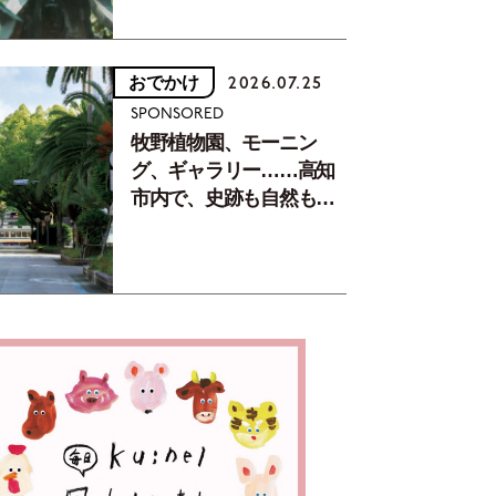
おでかけ
2026.07.25
SPONSORED
牧野植物園、モーニン
グ、ギャラリー……高知
市内で、史跡も自然もグ
ルメも楽しみ尽くす！
【地元の本屋さんとつく
った町歩きガイド／高知
編Part1】