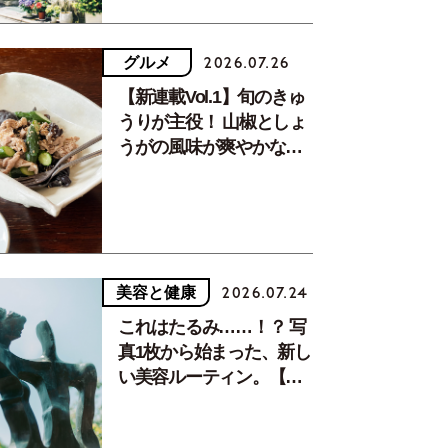
グルメ
2026.07.26
【新連載Vol.1】旬のきゅ
うりが主役！ 山椒としょ
うがの風味が爽やかな、
夏疲れを癒す10分おかず
美容と健康
2026.07.24
これはたるみ……！？ 写
真1枚から始まった、新し
い美容ルーティン。【中
川正子さんフォトエッセ
イVol.2】