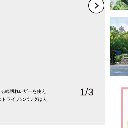
1
/
3
出る端切れレザーを使え
で洗えるのが特徴的なレ
らかいレザーで頭へのフ
ストライプのバッグは人
人のコーディネートにお
コーディネートのアクセ