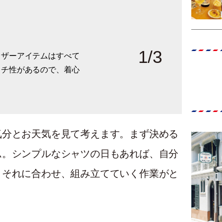
1
/
3
レザーアイテムはすべて
ファイロが手がけていた
ブランドのシャツとスカ
ッチ性があるので、着心
たストールスのキュロッ
パンツや靴はストールス
気分とお天気を見て考えます。まず決める
ム。シンプルなシャツの日もあれば、自分
。それに合わせ、組み立てていく作業がと