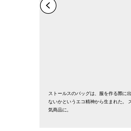
ストールスのバッグは、服を作る際に
ブランドのスタートとなった、洗濯機
ストールス春夏の新作である帽子。柔
ないかというエコ精神から生まれた。 
ザーのTシャツ。 革の持つ上質感が大
ィット感が抜群。 落ち着いたカラーで
気商品に。
勧め。
ントにも。