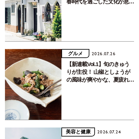
春時代を過ごした文化が息づ
く居場所。
グルメ
2026.07.26
【新連載Vol.1】旬のきゅう
りが主役！ 山椒としょうが
の風味が爽やかな、夏疲れを
癒す10分おかず
美容と健康
2026.07.24