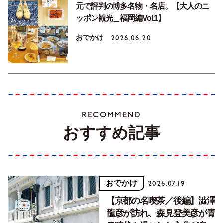
元で評判の博多名物・名店。【大人のニ
ッポン観光＿福岡編Vol.1】
おでかけ
2026.06.20
RECOMMEND
おすすめ記事
おでかけ
2026.07.19
【京都の名喫茶／後編】澁澤
龍彦が訪れ、森見登美彦が青