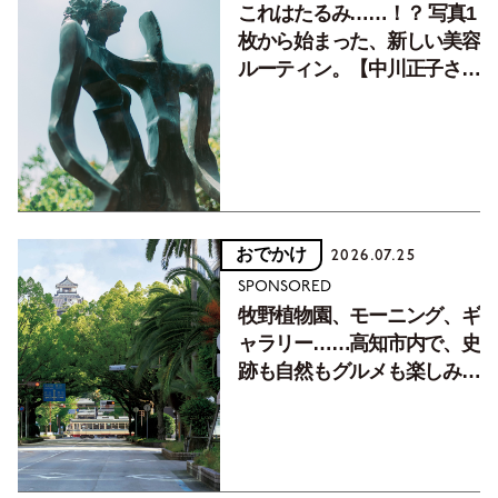
これはたるみ……！？ 写真1
枚から始まった、新しい美容
ルーティン。【中川正子さん
フォトエッセイVol.2】
おでかけ
2026.07.25
SPONSORED
牧野植物園、モーニング、ギ
ャラリー……高知市内で、史
跡も自然もグルメも楽しみ尽
くす！【地元の本屋さんとつ
くった町歩きガイド／高知編
Part1】