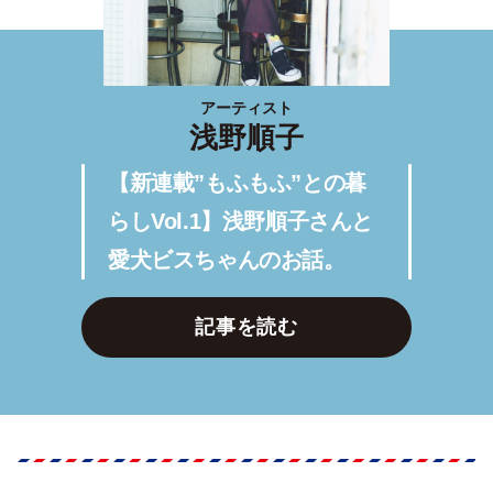
アーティスト
浅野順子
【新連載”もふもふ”との暮
らしVol.1】浅野順子さんと
愛犬ビスちゃんのお話。
記事を読む