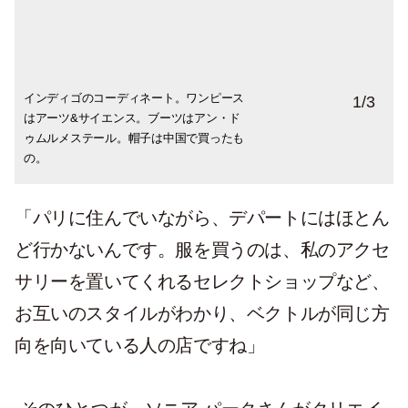
インディゴのコーディネート。ワンピース
82年にモデルの仕事で日本に行き、そこか
1
/
3
はアーツ&サイエンス。ブーツはアン・ド
ら単身中国に行って人民服とともに買った
ゥムルメステール。帽子は中国で買ったも
帽子。いろいろなバッジをつけてカスタマ
の。
イズ。
「パリに住んでいながら、デパートにはほとん
ど行かないんです。服を買うのは、私のアクセ
サリーを置いてくれるセレクトショップなど、
お互いのスタイルがわかり、ベクトルが同じ方
向を向いている人の店ですね」