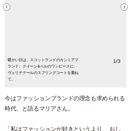
暖かい日は、スコットランドのカシミアブ
トナカイの革を植物のタンニンでなめし、
20年ぐらい愛用しているスウェーデンの作
1
/
3
ランド、クイーン&ベルのワンピースに、
ピューターの糸で刺繍するサーミ族に伝わ
業服。 スカートはインドのテーラーにいろ
ヴェリテクールのスプリングコートを重ね
る手法を再現したマリア・ルドマンのバッ
いろな生地で同じ型をたくさん作ってもら
て。
グ。
った。
今はファッションブランドの理念も求められる
時代、と語るマリアさん。
「私はファッションが好きというより、 おし