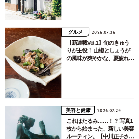
グルメ
2026.07.26
【新連載Vol.1】旬のきゅう
りが主役！ 山椒としょうが
の風味が爽やかな、夏疲れを
癒す10分おかず
美容と健康
2026.07.24
これはたるみ……！？ 写真1
枚から始まった、新しい美容
ルーティン。【中川正子さん