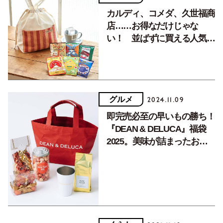
カルディ、コメダ、久世福商
店……お得なだけじゃな
い！ 並ばずに買える人気フ
ードショップの福袋を一挙紹
介
グルメ
2024.11.09
即完売必至の早いもの勝ち！
『DEAN & DELUCA』福袋
2025。美味が詰まったおせ
ちも予約受付中