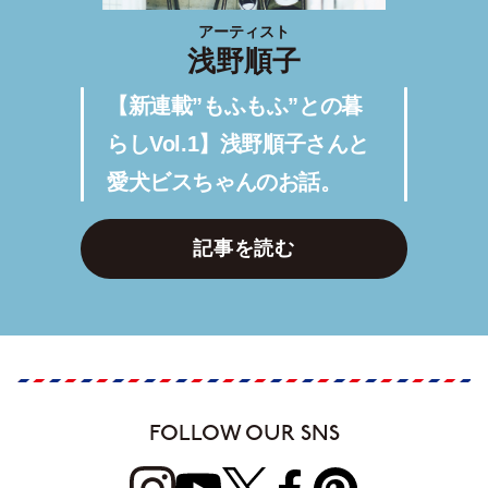
アーティスト
浅野順子
【新連載”もふもふ”との暮
らしVol.1】浅野順子さんと
愛犬ビスちゃんのお話。
記事を読む
FOLLOW OUR SNS