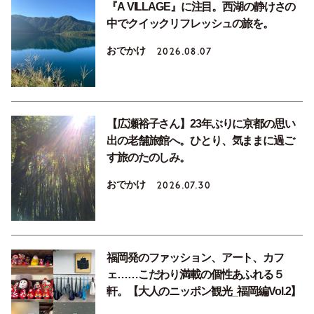
『A VILLAGE』に注目。西湖の静けさの
中でクイックリフレッシュの旅を。
おでかけ
2026.08.07
【広瀬裕子さん】23年ぶりに京都の思い
出の老舗旅館へ。ひとり、気ままに過ご
す旅のたのしみ。
おでかけ
2026.07.30
福岡発のファッション、アート、カフ
ェ……こだわり満載の個性あふれる５
軒。【大人のニッポン観光_福岡編Vol.2】