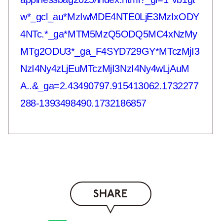
w*_gcl_au*MzIwMDE4NTE0LjE3MzIxODY
4NTc.*_ga*MTM5MzQ5ODQ5MC4xNzMy
MTg2ODU3*_ga_F4SYD729GY*MTczMjI3
NzI4Ny4zLjEuMTczMjI3NzI4Ny4wLjAuM
A..&_ga=2.43490797.915413062.1732277
288-1393498490.1732186857
SHARE