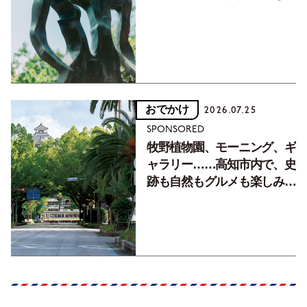
フォトエッセイVol.2】
おでかけ
2026.07.25
SPONSORED
牧野植物園、モーニング、ギ
ャラリー……高知市内で、史
跡も自然もグルメも楽しみ尽
くす！【地元の本屋さんとつ
くった町歩きガイド／高知編
Part1】