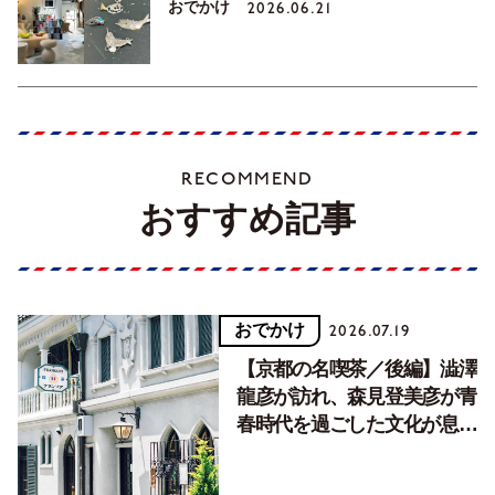
おでかけ
2026.06.21
RECOMMEND
おすすめ記事
おでかけ
2026.07.19
【京都の名喫茶／後編】澁澤
龍彦が訪れ、森見登美彦が青
春時代を過ごした文化が息づ
く居場所。