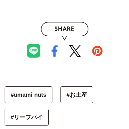
SHARE
#umami nuts
#お土産
#リーフパイ