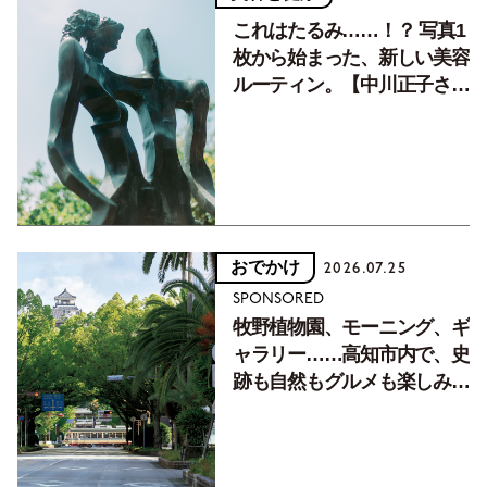
これはたるみ……！？ 写真1
枚から始まった、新しい美容
ルーティン。【中川正子さん
フォトエッセイVol.2】
おでかけ
2026.07.25
SPONSORED
牧野植物園、モーニング、ギ
ャラリー……高知市内で、史
跡も自然もグルメも楽しみ尽
くす！【地元の本屋さんとつ
くった町歩きガイド／高知編
Part1】