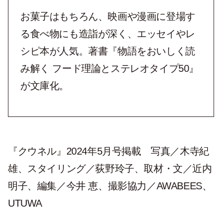
お菓子はもちろん、映画や漫画に登場す
る食べ物にも造詣が深く、エッセイやレ
シピ本が人気。著書『物語をおいしく読
み解く フード理論とステレオタイプ50』
が文庫化。
『クウネル』2024年5月号掲載 写真／木寺紀
雄、スタイリング／荻野玲子、取材・文／近内
明子、編集／今井 恵、撮影協力／AWABEES、
UTUWA