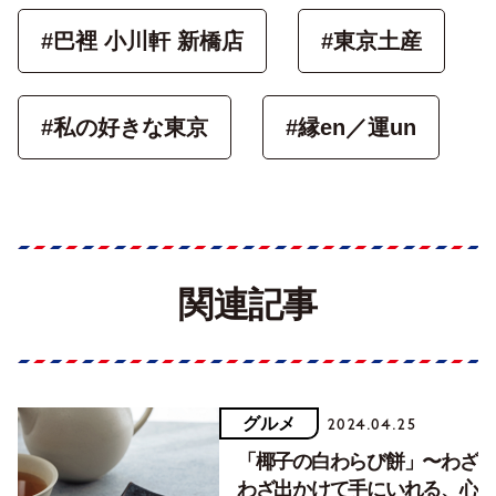
#巴裡 小川軒 新橋店
#東京土産
#私の好きな東京
#縁en／運un
関連記事
グルメ
2024.04.25
「椰子の白わらび餅」〜わざ
わざ出かけて手にいれる、心