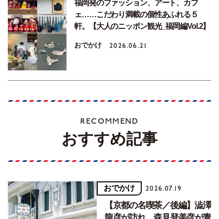
福岡発のファッション、アート、カフ
ェ……こだわり満載の個性あふれる５
軒。【大人のニッポン観光_福岡編Vol.2】
おでかけ
2026.06.21
RECOMMEND
おすすめ記事
おでかけ
2026.07.19
【京都の名喫茶／後編】澁澤
龍彦が訪れ、森見登美彦が青