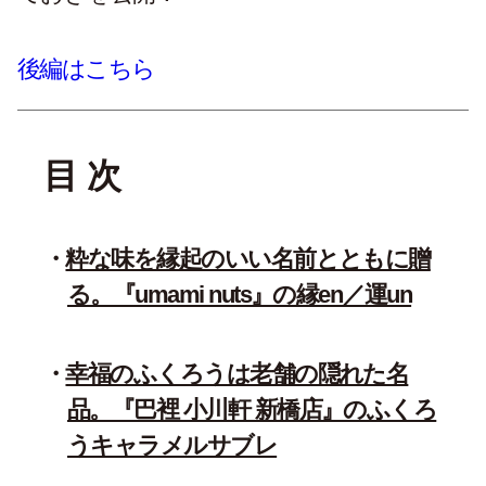
後編はこちら
目 次
粋な味を縁起のいい名前とともに贈
る。『umami nuts』の縁en／運un
幸福のふくろうは老舗の隠れた名
品。『巴裡 小川軒 新橋店』のふくろ
うキャラメルサブレ