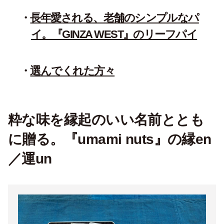
長年愛される、老舗のシンプルなパ
イ。『GINZA WEST』のリーフパイ
選んでくれた方々
粋な味を縁起のいい名前ととも
に贈る。『umami nuts』の縁en
／運un