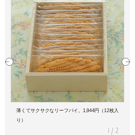
薄くてサクサクなリーフパイ。1,944円（12枚入
り）
1
/
2