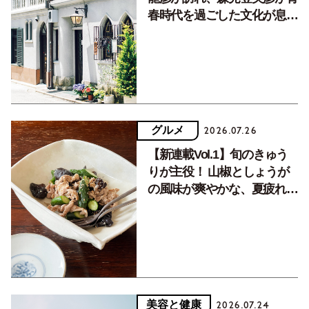
春時代を過ごした文化が息づ
く居場所。
グルメ
2026.07.26
【新連載Vol.1】旬のきゅう
りが主役！ 山椒としょうが
の風味が爽やかな、夏疲れを
癒す10分おかず
美容と健康
2026.07.24