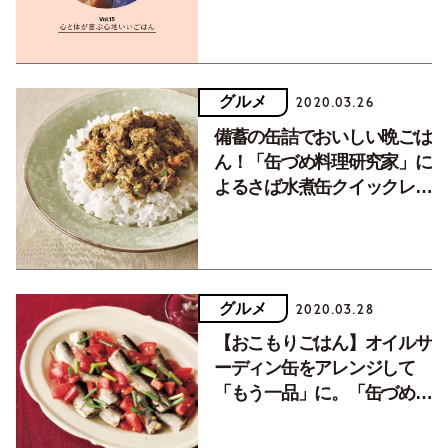
グルメ
2020.03.26
備蓄の缶詰でおいしい晩ごは
ん！「缶づめ料理研究家」に
よるさば水煮缶クイックレシ
ピ。
グルメ
2020.03.28
【おこもりごはん】オイルサ
ーディン缶をアレンジして
「もう一品」に。「缶づめ料
理研究家」が提案します。