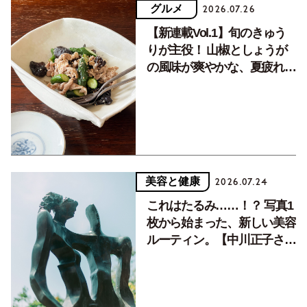
グルメ
2026.07.26
【新連載Vol.1】旬のきゅう
りが主役！ 山椒としょうが
の風味が爽やかな、夏疲れを
癒す10分おかず
美容と健康
2026.07.24
これはたるみ……！？ 写真1
枚から始まった、新しい美容
ルーティン。【中川正子さん
フォトエッセイVol.2】