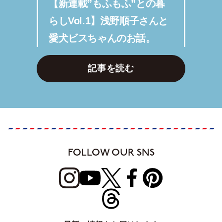
【新連載”もふもふ”との暮
らしVol.1】浅野順子さんと
愛犬ビスちゃんのお話。
記事を読む
FOLLOW OUR SNS