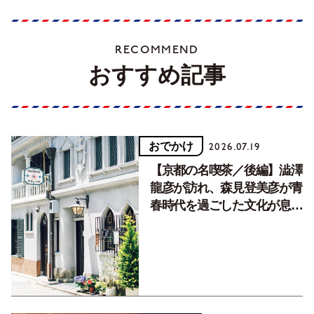
RECOMMEND
おすすめ記事
おでかけ
2026.07.19
【京都の名喫茶／後編】澁澤
龍彦が訪れ、森見登美彦が青
春時代を過ごした文化が息づ
く居場所。