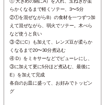
① ⼤きめの鍋にA）を入れ、⽟ねぎが柔
らかくなるまで軽くソテー、3〜5分
②①を混ぜながらB）の食材を⼀つずつ加
えて混ぜながら、弱⽕でソテー。⽊べら
など使うと良い
③ ②にC）も加えて、レンズ⾖が柔らか
くなるまで20〜30分煮込む
④ D）をミキサーなどでピューレにし、
③に加えて更に5分ほど煮込む、最後に
E）を加えて完成
各自のお皿に盛って、お好みでトッピン
グ