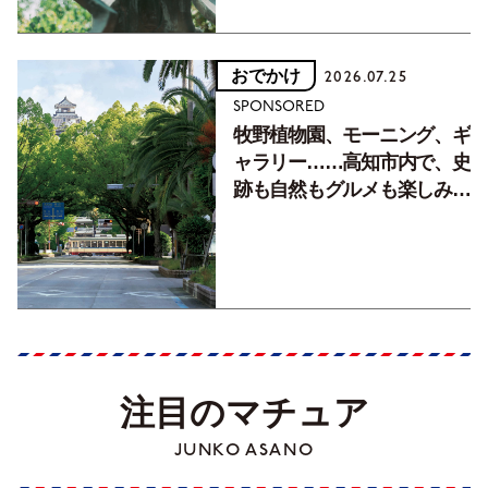
おでかけ
2026.07.25
SPONSORED
牧野植物園、モーニング、ギ
ャラリー……高知市内で、史
跡も自然もグルメも楽しみ尽
くす！【地元の本屋さんとつ
くった町歩きガイド／高知編
Part1】
注目のマチュア
JUNKO ASANO