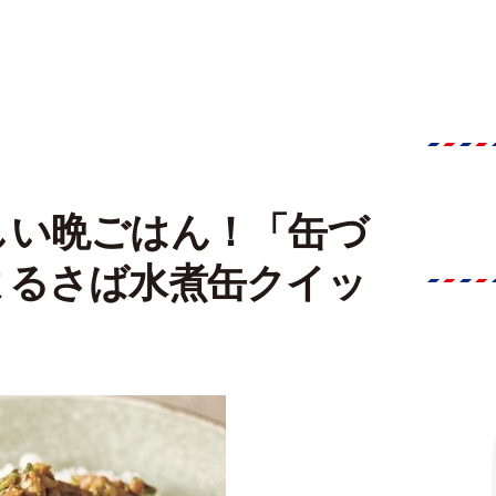
しい晩ごはん！「缶づ
よるさば水煮缶クイッ