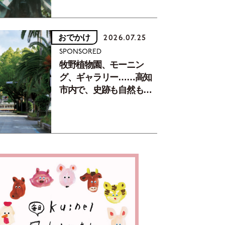
おでかけ
2026.07.25
SPONSORED
牧野植物園、モーニン
グ、ギャラリー……高知
市内で、史跡も自然もグ
ルメも楽しみ尽くす！
【地元の本屋さんとつく
った町歩きガイド／高知
編Part1】