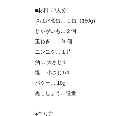
■材料（2人分）
さば水煮缶… 1 缶（180g）
じゃがいも…２個
玉ねぎ … 1/4 個
ニンニク… 1 片
酒… 大さじ１
塩… 小さじ1/4
バター… 10g
黒こしょう…適量
●作り方