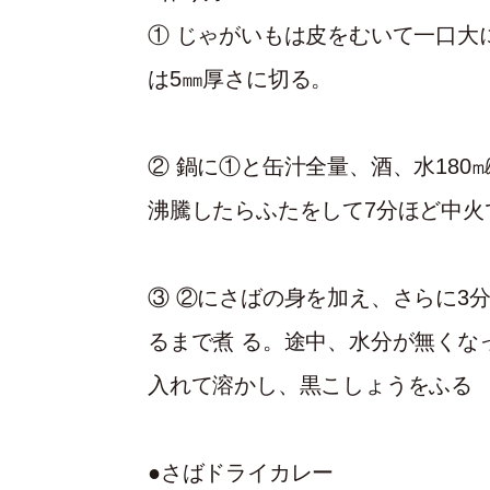
① じゃがいもは皮をむいて一口大
は5㎜厚さに切る。
② 鍋に①と缶汁全量、酒、水180
沸騰したらふたをして7分ほど中火
③ ②にさばの身を加え、さらに3
るまで煮 る。途中、水分が無くな
入れて溶かし、黒こしょうをふる
●さばドライカレー