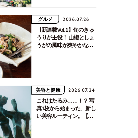
グルメ
2026.07.26
【新連載Vol.1】旬のきゅ
うりが主役！ 山椒としょ
うがの風味が爽やかな、
夏疲れを癒す10分おかず
美容と健康
2026.07.24
これはたるみ……！？ 写
真1枚から始まった、新し
い美容ルーティン。【中
川正子さんフォトエッセ
イVol.2】