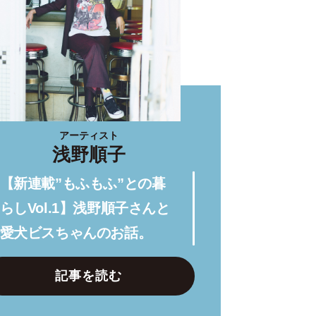
アーティスト
浅野順子
【新連載”もふもふ”との暮
らしVol.1】浅野順子さんと
愛犬ビスちゃんのお話。
記事を読む