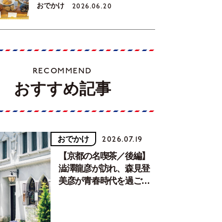
おでかけ
2026.06.20
RECOMMEND
おすすめ記事
おでかけ
2026.07.19
【京都の名喫茶／後編】
澁澤龍彦が訪れ、森見登
美彦が青春時代を過ごし
た文化が息づく居場所。