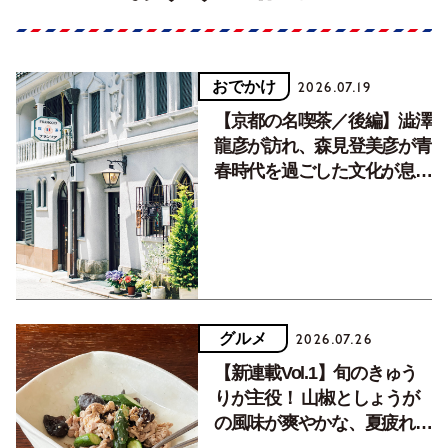
おでかけ
2026.07.19
【京都の名喫茶／後編】澁澤
龍彦が訪れ、森見登美彦が青
春時代を過ごした文化が息づ
く居場所。
グルメ
2026.07.26
【新連載Vol.1】旬のきゅう
りが主役！ 山椒としょうが
の風味が爽やかな、夏疲れを