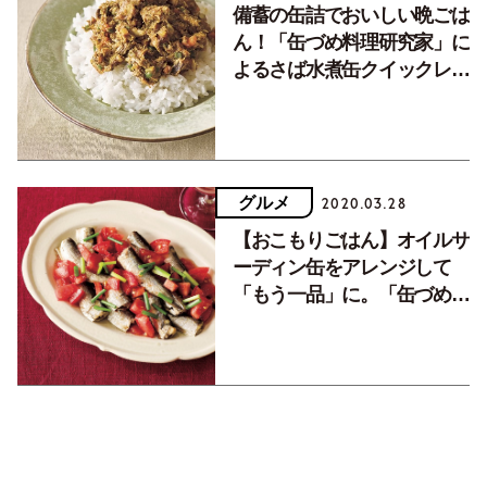
備蓄の缶詰でおいしい晩ごは
ん！「缶づめ料理研究家」に
よるさば水煮缶クイックレシ
ピ。
グルメ
2020.03.28
【おこもりごはん】オイルサ
ーディン缶をアレンジして
「もう一品」に。「缶づめ料
理研究家」が提案します。