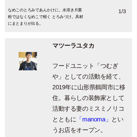
なめこのとろみであんかけに。水溶き片栗
だしはコレ！●やまくにのいりこだし。コク
麺はコレ！●西山ラーメンの生ラーメン。
1
/
3
粉ではなくなめこで軽く とろみづけ。具材
のある出汁が手早くとれるのでいりこはお
にまとまりが出る。
すすめなのだそう。
マツーラユタカ
フードユニット「つむぎ
や」としての活動を経て、
2019年に山形県鶴岡市に移
住。暮らしの装飾家として
活動する妻のミスミノリコ
とともに
「manoma」
とい
うお店をオープン。