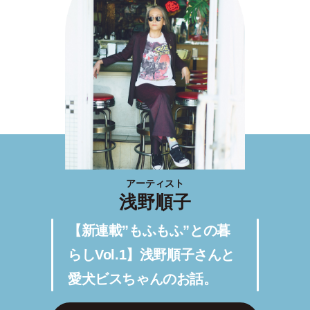
アーティスト
浅野順子
【新連載”もふもふ”との暮
らしVol.1】浅野順子さんと
愛犬ビスちゃんのお話。