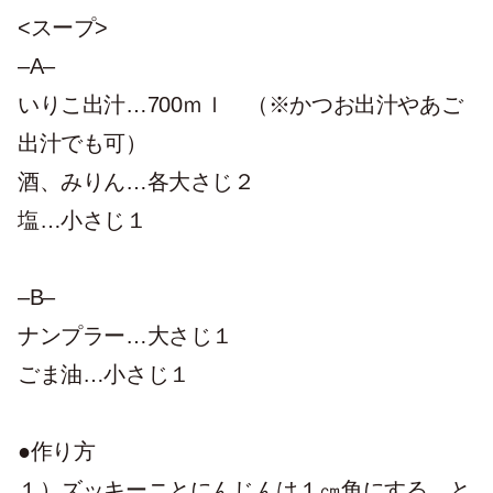
<スープ>
–A–
いりこ出汁…700ｍｌ （※かつお出汁やあご
出汁でも可）
酒、みりん…各大さじ２
塩…小さじ１
–B–
ナンプラー…大さじ１
ごま油…小さじ１
●作り方
１）ズッキーニとにんじんは１㎝角にする。と