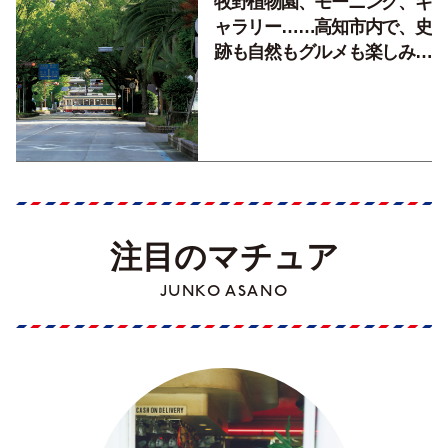
牧野植物園、モーニング、ギ
ャラリー……高知市内で、史
跡も自然もグルメも楽しみ尽
くす！【地元の本屋さんとつ
くった町歩きガイド／高知編
Part1】
注目のマチュア
JUNKO ASANO