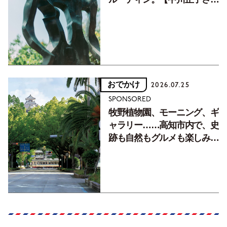
フォトエッセイVol.2】
おでかけ
2026.07.25
SPONSORED
牧野植物園、モーニング、ギ
ャラリー……高知市内で、史
跡も自然もグルメも楽しみ尽
くす！【地元の本屋さんとつ
くった町歩きガイド／高知編
Part1】