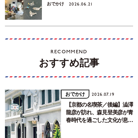
おでかけ
2026.06.21
RECOMMEND
おすすめ記事
おでかけ
2026.07.19
【京都の名喫茶／後編】澁澤
龍彦が訪れ、森見登美彦が青
春時代を過ごした文化が息づ
く居場所。