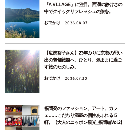
『A VILLAGE』に注目。西湖の静けさの
中でクイックリフレッシュの旅を。
おでかけ
2026.08.07
【広瀬裕子さん】23年ぶりに京都の思い
出の老舗旅館へ。ひとり、気ままに過ご
す旅のたのしみ。
おでかけ
2026.07.30
福岡発のファッション、アート、カフ
ェ……こだわり満載の個性あふれる５
軒。【大人のニッポン観光_福岡編Vol.2】