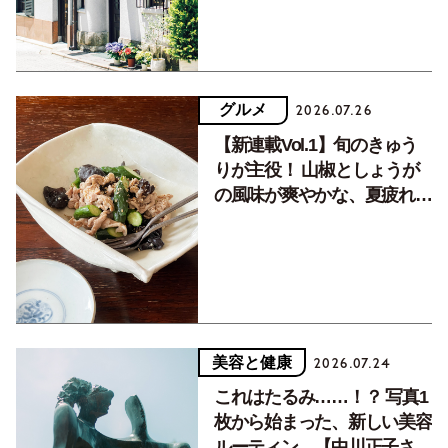
グルメ
2026.07.26
【新連載Vol.1】旬のきゅう
りが主役！ 山椒としょうが
の風味が爽やかな、夏疲れを
癒す10分おかず
美容と健康
2026.07.24
これはたるみ……！？ 写真1
枚から始まった、新しい美容
ルーティン。【中川正子さん