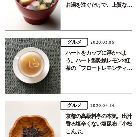
お湯を注ぐだけで、上質なお
吸い物・味噌汁が。
グルメ
2020.03.05
ハートをカップに浮かべよ
う。ハート型乾燥レモン×紅
茶の「フロートレモンティ
ー」
グルメ
2020.04.14
京都の高級料亭の本気。出汁
香る塩辛くない塩昆布「小松
こんぶ」