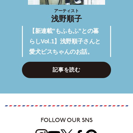
アーティスト
浅野順子
【新連載”もふもふ”との暮
らしVol.1】浅野順子さんと
愛犬ビスちゃんのお話。
記事を読む
FOLLOW OUR SNS