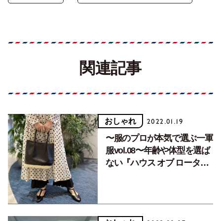
関連記事
おしゃれ
2022.01.19
〜服のプロが本気で選ぶ一軍
服vol.08〜年齢や体型を選ば
ない『ハウス オブ ロータ
ス』の万能シルクワンピース