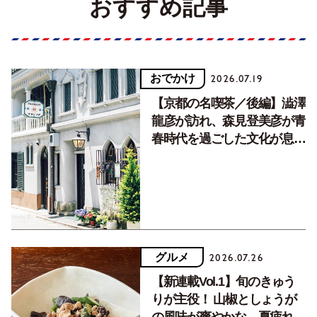
おすすめ記事
おでかけ
2026.07.19
【京都の名喫茶／後編】澁澤
龍彦が訪れ、森見登美彦が青
春時代を過ごした文化が息づ
く居場所。
グルメ
2026.07.26
【新連載Vol.1】旬のきゅう
りが主役！ 山椒としょうが