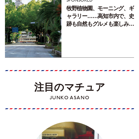
SPONSORED
牧野植物園、モーニング、ギ
ャラリー……高知市内で、史
跡も自然もグルメも楽しみ尽
くす！【地元の本屋さんとつ
くった町歩きガイド／高知編
Part1】
注目のマチュア
JUNKO ASANO