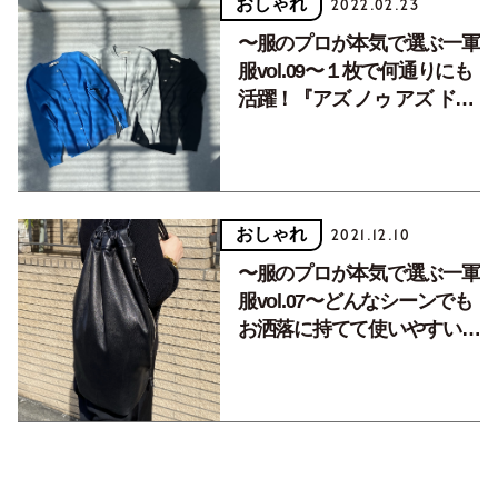
おしゃれ
2022.02.23
〜服のプロが本気で選ぶ一軍
服vol.09〜１枚で何通りにも
活躍！『アズ ノゥ アズ ドゥ
バズ』のポチポチカーディガ
ン。
おしゃれ
2021.12.10
〜服のプロが本気で選ぶ一軍
服vol.07〜どんなシーンでも
お洒落に持てて使いやすいと
評判、『HACHIYA』の大人
リュック。