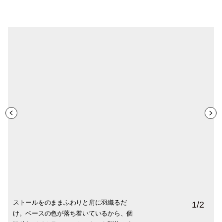
ストールをのままふわりと肩に羽織るだ
華やかなチェック柄が全面に出て後ろ姿も
1
/
2
け。ベースの色が落ち着いているから、個
華やか。