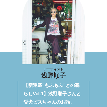
アーティスト
浅野順子
【新連載”もふもふ”との暮
らしVol.1】浅野順子さんと
愛犬ビスちゃんのお話。