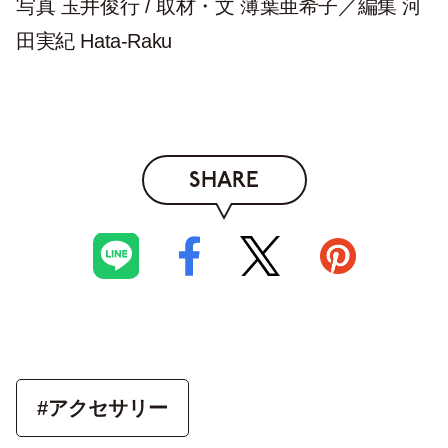
写真 玉井俊行 / 取材・文 薄葉亜希子／編集 河
田実紀 Hata-Raku
SHARE
#アクセサリー