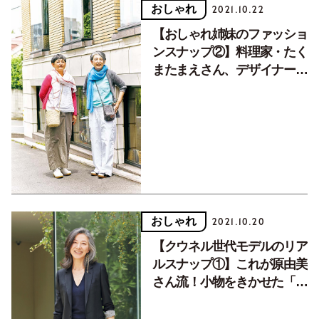
おしゃれ
2021.10.22
【おしゃれ姉妹のファッショ
ンスナップ②】料理家・たく
またまえさん、デザイナー・
橋本靖代さんの色違いお揃い
コーデ。
おしゃれ
2021.10.20
【クウネル世代モデルのリア
ルスナップ①】これが原由美
さん流！小物をきかせた「大
人の着崩し」は、神バラン
ス！