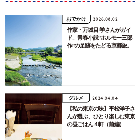
おでかけ
2026.08.02
作家・万城目 学さんがガイ
ド。青春小説”ホルモー三部
作”の足跡をたどる京都旅。
グルメ
2024.04.04
【私の東京の味】平松洋子さ
んが選ぶ、ひとり楽しむ東京
の昼ごはん４軒（前編）